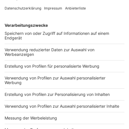
So könnt ihr uns erreichen:
Antenne Düsseldorf zum Mitreden!
Anzeige
Weitere Statistiken zu den Wahlen von 1946
bis 2014:
Anzeige
©
denphumi - stock.adobe.com
Anzeige
Wahlergebnis der Parteien bei den