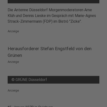
Mehr Informationen
Die Antenne Düsseldorf Morgenmoderatoren Arne
Klüh und Dennis Lieske im Gespräch mit Marie-Agnes
Akzeptieren
Strack-Zimmermann (FDP) im Bistró "Zicke".
powered by
Usercentrics Consent
Anzeige
Management Platform
Herausforderer Stefan Engstfeld von den
Grünen
Anzeige
©
GRÜNE Düsseldorf
Anzeige