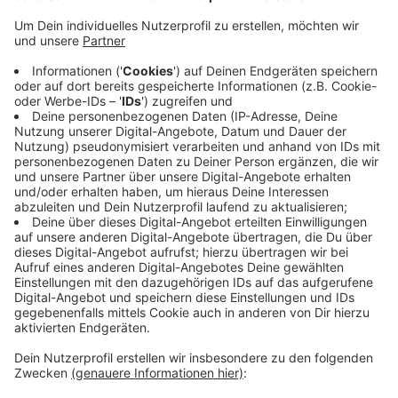
verfügbar
Dr. Hans Joachim Grumbach (Freie Wähler)
Michael Baumeister (parteilos)
Andre Maniera (REP)
Florian Josef Hoffmann (AfD)
Claudia Krüger (Tierschutz hier!)
Markus Brakonier (DSP) / keine Homepage
verfügbar
Celine Coldewe (Klimaliste Düsseldorf)
Dominique Mirus (Die Partei)
Mark Schenk (Volt)
Anzeige
©
Antenne Düsseldorf
Anzeige