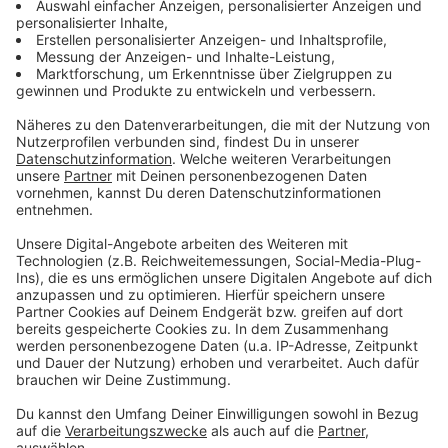
Weitere Links und Infos:
Anzeige
Ergebnisse der Kommunalwahlen in Düsseldorf
Wahlportal vom Jugendring Düsseldorf
Hier informiert das Amt für Statistik und Wahlen
Infos der Industrie- und Handelskammer zur
Kommunalwahl
Der Düssel-O-Mat kann bei der Wahlentscheidung
helfen
So hat Antenne Düsseldorf über die Europawahl
2019 berichtet