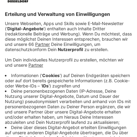
Anzeige
Arbeiten erst im Herbst: Zwei Fahrspuren zur
Landesgartenschau
Anzeige
Für die Südbrücke (Josef-Kardinal-Frings-Brücke) gibt
es Entwarnung von
Straßen.NRW
für das kommende
Wochenende: Die Verbindung zwischen Düsseldorf und
Neuss bleibt für den gesamten Verkehr nutzbar.
Ursprünglich war geplant, dass Brückenlager
ausgetauscht werden und sowohl Straßen als auch
Rheinbahngleise für das gesamte Wochenende
gesperrt bleiben. Die Arbeiten werden aber