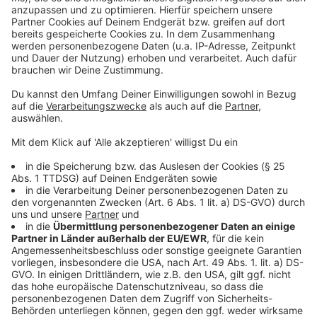
NRW plant höhere Bußgelder für LKW auf maroden
Brücken
Anzeige
Folge uns für mehr News & Updates:
Anzeige
Livestream
|
Instagram
|
Facebook
|
WhatsApp-Kanal
Anzeige
Anzeige