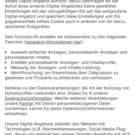
voraussichtlich erst im Herbst stattfinden. Bis dahin
läuft die
Landesgartenschau in Neuss
. Zu dieser Zeit
soll die Brücke vollständig genutzt werden können; für
den Autoverkehr auch mit zwei Fahrtsteifen in jeder
Richtung (ab Mitte April).
Anzeige
Weitere Infos und Links zum Thema:
Anzeige
Südbrücke wird am Wochenende nicht gesperrt
Rheinufertunnel bald für vier Wochen komplett
gesperrt
Südbrücke wurde ein Wochenende im März gesperrt