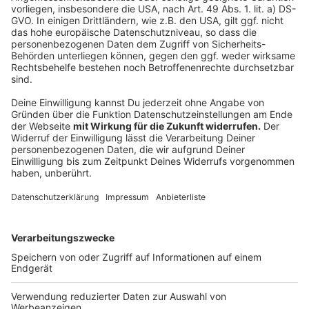
Neubau der Theodor-Heuss-Brücke: Pläne vorgestellt
Anzeige
Folge uns für mehr News & Updates:
Anzeige
Instagram
|
Facebook
|
WhatsApp-Kanal
Anzeige
Anzeige