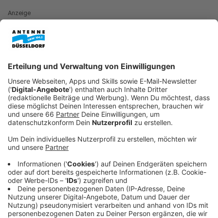
Anzeige
Wer häufig zwischen Düsseldorf und Neuss unterwegs
ist, sollte sich am kommenden Wochenende auf
Umwege im Süden der Stadt einstellen. Die Südbrücke
wird von Freitagabend (13. März 2026, 20 Uhr) bis
Montag früh (16. März 2026, 5 Uhr) wegen Bauarbeiten
für den Auto- und Bahnverkehr gesperrt. Das hat der
Betrieb "
Straßen.NRW
" angekündigt.
Anzeige
Bauarbeiten am Wochenende
Anzeige