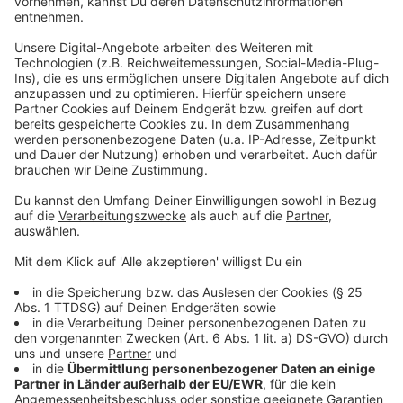
Pünktlich zur
Landesgartenschau
in Neuss sollen dann
wieder beide Richtungen zweispurig befahrbar sein. In
den kommenden Jahren werden dann noch die
untenliegenden Bauteile der Brücke instand gesetzt.
Anzeige
Weitere Infos und Links zum Thema:
Anzeige
Die Düsseldorfer Brücken
Zwei Wochenenden Vollsperrung angekündigt
NRW plant höhere Bußgelder für LKW auf maroden
Brücken
LKW-Blitzer auf der Südbrücke: Über 8.000 Verstöße