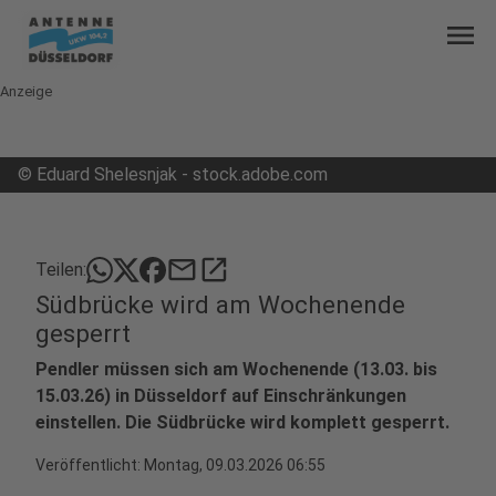
menu
Anzeige
©
Eduard Shelesnjak - stock.adobe.com
mail
open_in_new
Teilen:
Südbrücke wird am Wochenende
gesperrt
Pendler müssen sich am Wochenende (13.03. bis
15.03.26) in Düsseldorf auf Einschränkungen
einstellen. Die Südbrücke wird komplett gesperrt.
Veröffentlicht:
Montag, 09.03.2026 06:55