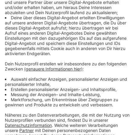
Am Wochenende wird an den Brückenlagern
gearbeitet, die Vollsperrung betrifft auch die
Rheinbahn. Der Rad- und Fußverkehr kann aber den
Weg von Neuss nach Düsseldorf nutzen. Im Bereich
des Rad- und Gehweges auf der anderen Seite - also
Richtung Neuss - werden Betonplatten eingesetzt.
Anzeige
Zweite Bauphase soll bald abgeschlossen
sein
Anzeige
Ende März wird die Brücke noch einmal für ein
gesamtes Wochenende gesperrt (Freitag, 27.03.2026,
20 Uhr bis Montag, 30.03.2026, 5 Uhr). Danach ist die
zweite Bauphase der Sanierung abgeschlossen.