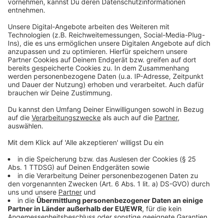
Auf der Südbrücke haben die Blitzer seit Sommer
schon über 8.000 zu schwere LKW registriert. Auf der
Theodor-Heuss-Brücke
sind sie jetzt auch aktiv.
Anzeige
Weitere Infos und Links zum Thema:
Anzeige
NRW-Initiative für deutlich höhere LKW-Bußgelder
Über 8.000 LKW-Verstöße auf der Südbrücke
Blitzer auf der Theodor-Heuss-Brücke sind jetzt auch
aktiv