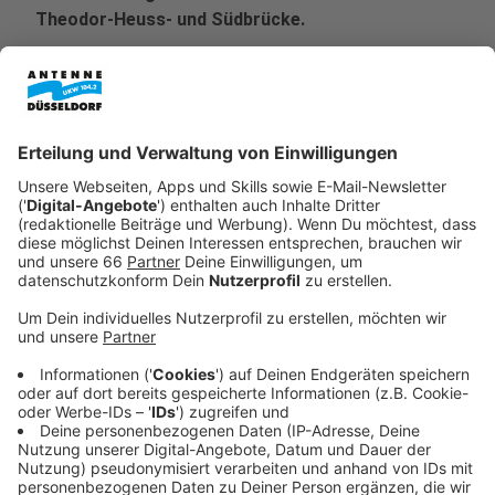
Theodor-Heuss- und Südbrücke.
Veröffentlicht:
Freitag, 27.02.2026 06:40
Anzeige
Für schwere LKW, die über marode Brücken fahren, soll
bald ein höheres Bußgeld fällig werden. Eine
entsprechende Gesetzes-Initiative bringt das Land
NRW nächste Woche (6. März 2026) in den Bundesrat
ein. Ziel ist es, mit deutlich höheren Sanktionen
abzuschrecken und dadurch weitere Schäden zu
verhindern. Als Beispiel werden ausdrücklich zwei
Brücken in unserer Stadt genannt.
Anzeige