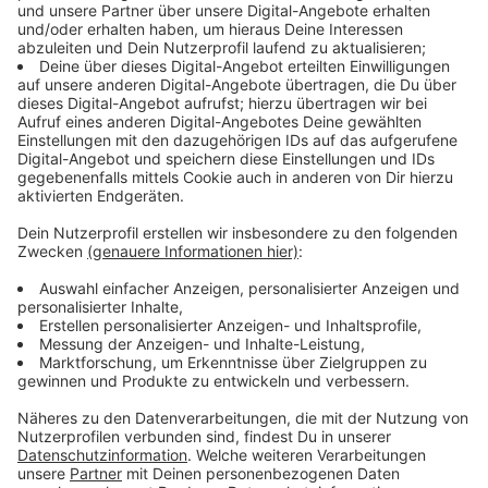
Strengere Kontrollen und mehr Blitzer
Anzeige
Über die Theodor-Heuss-Brücke dürfen mittlerweile
nur noch Fahrzeuge bis 3,5 Tonnen fahren, über die
Südbrücke
bis 7,5 Tonnen. Kontrolliert wird das unter
anderem mit Silhouettenblitzern oder
Gewichtsmessungen. Das sollte bald im ganzen Land
möglich sein, heißt es im Antrag. Und vor allem sollten
die Bußgelder deutlich steigen, so die NRW-Regierung.
Sie liegen aktuell bei gut 100 Euro.
Anzeige
Tausende Verstöße bereits registriert
Anzeige