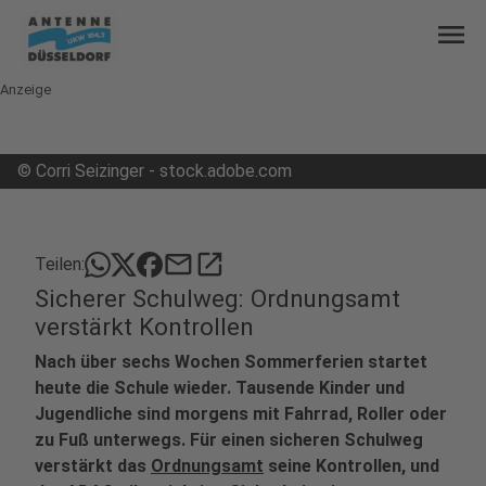
menu
Anzeige
©
Corri Seizinger - stock.adobe.com
mail
open_in_new
Teilen:
Sicherer Schulweg: Ordnungsamt
verstärkt Kontrollen
Nach über sechs Wochen Sommerferien startet
heute die Schule wieder. Tausende Kinder und
Jugendliche sind morgens mit Fahrrad, Roller oder
zu Fuß unterwegs. Für einen sicheren Schulweg
verstärkt das
Ordnungsamt
seine Kontrollen, und