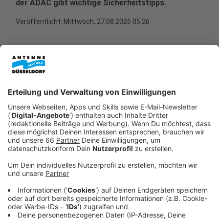
der ADAC gibt wichtige Sicherheitstipps.
Veröffentlicht:
Mittwoch, 27.08.2025 05:26
Anzeige
Sichtbarkeit und Schutz sind entscheidend
Anzeige
Der
ADAC
rät, Kinder gut sichtbar zu kleiden – etwa
mit Reflektoren an Kleidung und Tornister. Auch wenn
es morgens hell ist, erhöhen helle Kleidung und
Reflektoren die Sicherheit. Zudem sollten Kinder auf
dem Fahrrad oder Roller immer einen Helm tragen, um
sich vor Verletzungen zu schützen.
Anzeige