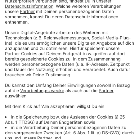
Anzeige
Zum Schuljahr 2025/26 werden in Düsseldorf
nach den Sommerferien insgesamt 5.528 Kinder
eingeschult und beginnen ihre Schullaufbahn an
den Grundschulen.
Auch die weiterführenden Schulen verzeichnen
steigende Zahlen: 4.747 Kinder wechseln in die
fünften Klassen der städtischen Schulen – das
sind etwas mehr als im Vorjahr.
Besonders beliebt bleibt das Gymnasium: Über die
Hälfte der Kinder (2.555) starten dort als neue
Schüler.
An den Realschulen beginnen 1.180 Kinder, an den
Gesamtschulen 860 und an den Hauptschulen 152
Kinder ihre weiterführende Schullaufbahn.
Über 90 Prozent der Kinder mit Gymnasialwunsch