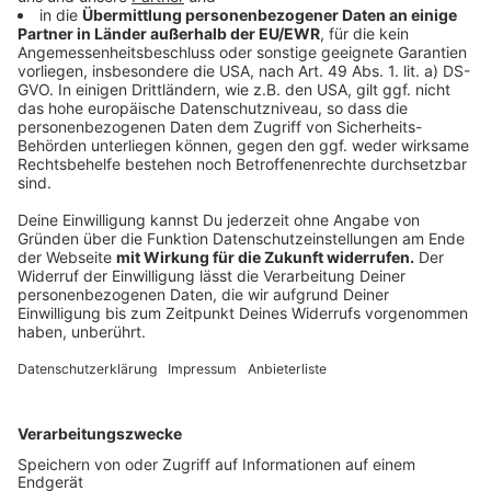
erhalten einen Platz an ihrer Wunschschule. Die
Stadt Düsseldorf führt dies auf ihr umfangreiches
Schulbauprogramm zurück.
Bis 2030 plant die Stadt Düsseldorf, rund 2
Milliarden Euro in den Ausbau und die
Modernisierung der Schulen zu investieren. Ziel ist
es, die Kapazitäten zu erweitern und die Qualität
der Bildungsinfrastruktur nachhaltig zu sichern.
Anzeige
Weitere Infos und Links zum Thema:
Anzeige
Gefahr durch Elterntaxis
Lehrkräftemangel bleibt Thema