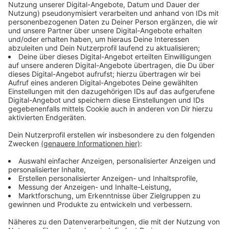
Kontrollen rund um Düsseldorfer Schulen
Anzeige
Das Ordnungsamt ist in den ersten zwei Wochen nach
Schulbeginn verstärkt im Einsatz. Bis zu fünf
Radarfahrzeuge und drei Blitzeranhänger kontrollieren
die Geschwindigkeit und Halteverbote rund um
Schulen. Besonders im Fokus stehen Bereiche, in
denen viele Kinder zum ersten Mal allein im
Straßenverkehr unterwegs sind.
Anzeige
Zahlen und Fakten zum Schulstart in
Düsseldof