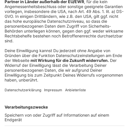
eine weitere Saison erhalten. Das hat der Verein eben
bekannt gegeben.
Mehr laden
Anzeige
DEG-News und Infos für Fans
Fans der Düsseldorfer EG finden bei „DEG Kompakt“ alle
wichtigen Informationen rund um ihren Lieblingsverein. Wer
wissen möchte, wann die Düsseldorfer EG das nächste
Heimspiel bestreitet, kann die aktuellen Spieltermine
direkt auf der Seite oder auf der offiziellen DEG-Webseite
nachschauen. Für alle, die sich fragen, wo man Tickets für
DEG-Spiele in Düsseldorf kaufen kann, gibt es regelmäßig