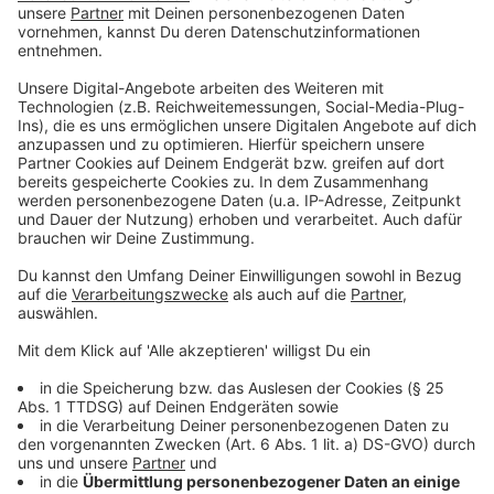
Düsseldorf
|
Die DEG hat Stürmer Ville Järveläinen
verpflichtet. Der 33-jährige Deutsch-Finne kommt von den
Starbulls Rosenheim nach Düsseldorf.
DEG verpflichtet Corey Mackin: Erster Neuzugang fix
Düsseldorf
|
Die Fans der Düsseldorfer EG haben endlich
einen Grund zur Freude! Die Rot-Gelben haben heute ihren
ersten offiziellen Transfer nach dem Saisonende bekannt
gegeben. Ab dem kommenden Sommer wird Corey Mackin
die Mannschaft verstärken.
DEG-Fans mit Vorkaufsrecht auf NHL-Spiele
Düsseldorf
|
Stehplatz-Dauerkarteninhaber der DEG
können sich freuen. Sie haben die Chance, sich schon vor
dem offiziellen Verkaufsstart Tickets für die beiden NHL-
Spiele hier im Dome im Dezember zu sichern.
DEG verlängert mit Bradford
Düsseldorf
|
Stürmer Erik Bradford bleibt den DEG-Fans