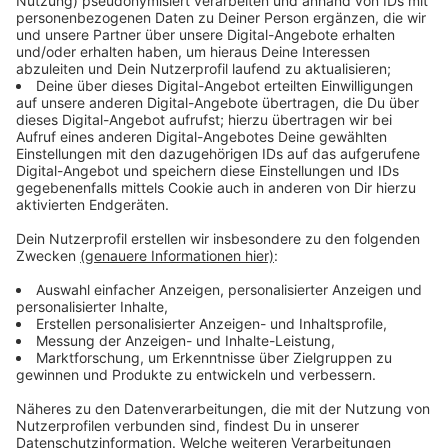
Hightech im Dome: Autonome Eismaschinen
Düsseldorf
|
Echt cool: Im Dome in Rath sorgen ab sofort
autonome Eismaschinen für das perfekte Eis. Erfahrt hier,
wie die Roboter Energie sparen und die Eishockey-WM
2027 vorbereiten.
DEG holt Verteidiger Max Hense
Düsseldorf
|
Die DEG verpflichtet Verteidiger Max Hense.
Der 20-jährige Düsseldorfer kommt aus Kanada und spielt
in der Saison 2026/27 für die Rot-Gelben.
Carter Turnbull verstärkt ab Sommer die DEG
Düsseldorf
|
Die Düsseldorfer EG hat einen neuen Spieler
verpflichtet: Ab Sommer wird der Kanadier Carter Turnbull
auf dem Eis stehen.
DEG verpflichtet Stürmer Ville Järveläinen