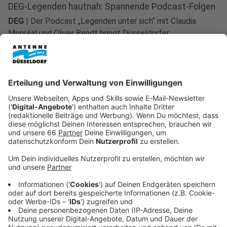
DEG-Legenden hautnah: Spannende Podcast-Folgen
DEG
|
Der Podcast „Legenden unter sich“ mit Claudia
Monréal und Oliver Bendt bringt Düsseldorfer
Sportlegenden ans Mikrofon. Auf unserer DEG-Sonderseite
gibt es spannende Einblicke in die Welt des Eishockeys und
darüber hinaus.
DEG verpflichtet Stürmer Jason Bast
Düsseldorf
|
Die Düsseldorfer EG hat Stürmer Jason Bast
verpflichtet. Der 36-Jährige kommt von den Augsburger
Panthern und bringt die Erfahrung aus über 460 DEL-
Spielen mit an den Rhein.
DEG verpflichtet Andrew Bodnarchuk
Düsseldorf
|
Die Düsseldorfer EG verstärkt ihre Defensive
mit Andrew Bodnarchuk. Der erfahrene Verteidiger kommt
von den Kassel Huskies. Erfahrt hier alle Details zum
Neuzugang für die neue Saison.