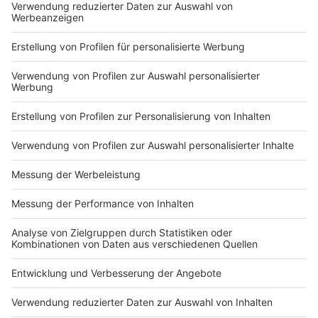
Hinweise zu Vorverkaufsstellen und Online-Angeboten.
Auch der Ticketverkauf für die DEG-Playoffs wird
rechtzeitig angekündigt, damit kein Fan ein wichtiges Spiel
verpasst.
Die aktuellen Ergebnisse der Düsseldorfer EG werden nach
jedem Spiel zeitnah veröffentlicht. Besonders beliebt sind
die Übersichten zu den Top-Scorern der DEG in der
aktuellen Saison, die zeigen, welche Spieler gerade
besonders erfolgreich sind. Wer sich für die neuesten
Entwicklungen im Team interessiert, findet bei DEG
Kompakt auch Informationen zu Transfers der
Düsseldorfer EG sowie exklusive Interviews mit DEG-
Spielern und Trainern.
Viele Fans möchten die DEG nicht nur im Stadion, sondern
auch unterwegs verfolgen. Deshalb gibt es Hinweise, wie
man die DEG im Radio oder per App verfolgen kann und ob
ein Liveticker oder Live-Stream zu DEG-Spielen angeboten