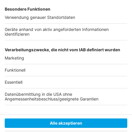
wird. Für alle, die sich noch stärker mit dem Verein
identifizieren möchten, gibt es Informationen dazu, wie
man Mitglied im DEG-Fanclub werden kann und
welche Fan-Events von der Düsseldorfer EG
organisiert werden.
Auch praktische Fragen werden beantwortet, etwa wie
man mit öffentlichen Verkehrsmitteln zur DEG-
Heimspielstätte kommt. Wer sich für die Geschichte des
Vereins interessiert, findet regelmäßig Hintergrundberichte
zur Geschichte der Düsseldorfer EG.
Mit DEG Kompakt bleiben Fans immer auf dem Laufenden
und können die wichtigsten News sogar über die Social-
Media-Kanäle von Antenne Düsseldorf verfolgen.
Anzeige