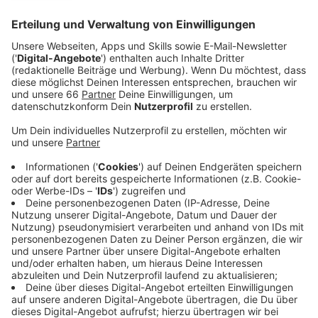
Anzeige
Die Stadttochter
Connected Mobility Düsseldorf
(CMD)
hat dort neben einer Fahrradstation, Sharing-
Angeboten und einer Reparaturstation auch neue
Bäume gepflanzt und Sitz-Pflanz-Module aufgebaut.
Anzeige
Neue Mobilitätsstation auch auf der
Rosenstraße
Anzeige
Nächste Woche Freitag (12. Dezember 2025) folgt die