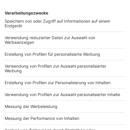
Die Düsseldorfer Polizei zählte in diesem Jahr - Stand
12. Mai - fast 50 Unfälle mit E-Scootern. Außerdem
weist die Polizei darauf hin, dass nach ein bis zwei Bier
der Führerscheinverlust drohen kann, da für E-Scooter
die gleichen Promillegrenzen wie für Autofahrer
gelten.
Anzeige
Weitere Infos und Links zum Thema:
Anzeige
E-Scooter Chaos in Düsseldorf: Stadt plant
weitere Regeln