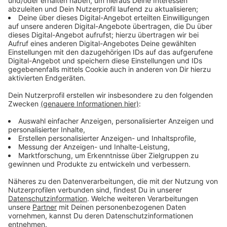
um andere Bewohner nicht zu belästigen. Wichtig ist
außerdem, dass Fluchtwege frei bleiben. Wer die
Hauswand dekorieren möchte, sollte darauf achten,
die Fassade nicht zu beschädigen. Gleichzeitig muss
die Dekoration sicher befestigt sein, damit sie nicht
herunterfällt. Der Eigentümerverband Haus & Grund
rät, solche Maßnahmen vorher mit dem Vermieter
abzusprechen.
Anzeige
Rücksichtnahme ist das A und O
Anzeige
Weihnachtsdeko soll Freude bereiten und die
Adventszeit verschönern. Damit das gelingt, ist
gegenseitige Rücksichtnahme entscheidend. Wer sich