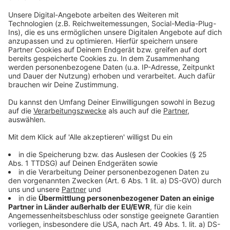
an die Tipps von Haus & Grund hält, sorgt für ein
harmonisches Miteinander in der Nachbarschaft und
kann die Weihnachtszeit unbeschwert genießen.
Anzeige
Weitere Infos und Links zum Thema:
Anzeige
Die Meldung von Haus & Grund
Düsseldorfer Weihnachtsmärkte 2025
Kulinarischer Weihnachtsmarkt-Test 2025: Wo
schmeckt’s?
Anzeige