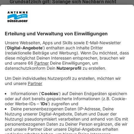
Grundsätzlich gilt: Solange sich Nachbarn nicht
gestört fühlen, darf jeder nach Belieben
dekorieren.
Veröffentlicht:
Donnerstag, 27.11.2025 05:26
Anzeige
Lichterketten, Treppenhaus und
Hausfassade
Anzeige
Lichterketten im Fenster sind erlaubt, solange sie
nicht zu hell sind und beispielsweise nicht direkt in das
Schlafzimmer der Nachbarn scheinen. Im Treppenhaus
sollten wir auf Duftkerzen oder Zimtspray verzichten,