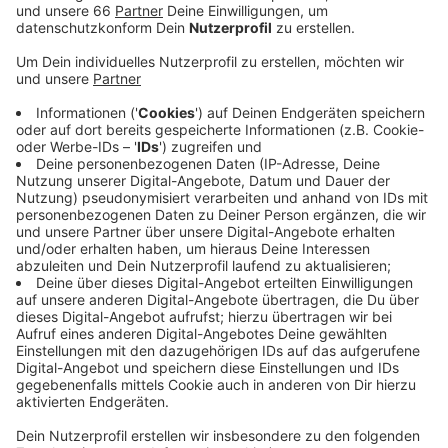
Veröffentlicht:
Freitag, 12.03.2021 14:18
Anzeige
Sie war erlassen worden, weil an einem sonnigen
Wochenende im Februar hunderttausende Menschen
(laut Stadt 700.000) an den Rhein geströmt waren. Die
Maskenpflicht hingegen bleibt. Damit müssen wir
entlang der Rheinuferpromenade beim Spaziergang
weiterhin eine Maske tragen - und zwar täglich
zwischen 10 Uhr Morgens und 1 Uhr Nachts.
So haben wir zu Beginn über das Verweilverbot
berichtet
Per Eilantrag hatten Bürger versucht dagegen
vorzugehen