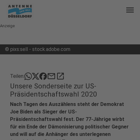
menu
Anzeige
©
pixs:sell - stock.adobe.com
mail
open_in_new
Teilen:
Unsere Sonderseite zur US-
Präsidentschaftswahl 2020
Nach Tagen des Auszählens steht der Demokrat
Joe Biden als Sieger der US-
Präsidentschaftswahl fest. Der 77-Jährige wirbt
für ein Ende der Dämonisierung politischer Gegner
und will auf die Anhänger des unterlegenen