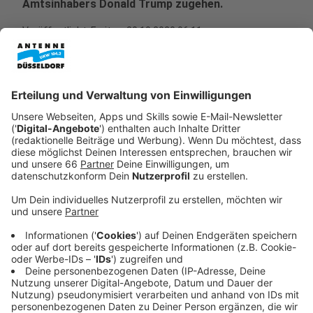
Amtsinhabers Donald Trump zugehen.
Veröffentlicht:
Freitag, 30.10.2020 06:11
Anzeige
In unserem Live-Ticker könnt ihr die Entwicklungen der
vergangenen Tage und Wochen nachlesen.
Anzeige
Unser Live-Ticker
Anzeige
Anzeige