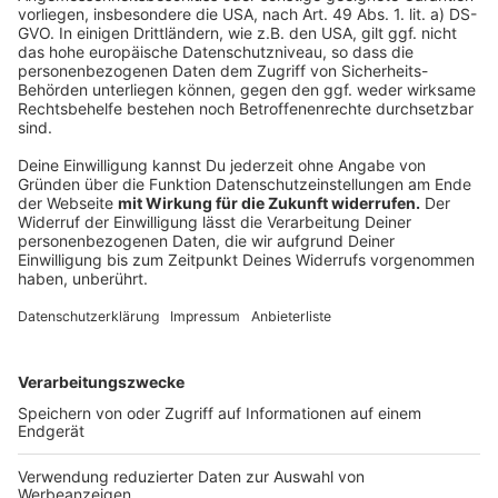
Weitere Infos und Links zum Thema:
Wie ist die Stimmung in den einzelnen US-
Bundesstaaten?
Hier geht es zum Podcast "
Schnitzers WahLsinn"!
Hier in Düsseldorf wurde im September gewählt!
Autor:
Philipp Klees
Anzeige
Anzeige