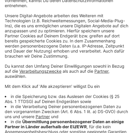
Chronologie zur ersten Amtszeit von Trump
Anzeige
Seit Donald Trump am 20. Januar 2017 als 45. US-
Präsident vereidigt wurde, blickt die ganz Welt auf ihn
und seine Politik.
Anzeige
Anzeige
TV-Duell Biden vs Trump: Zitate und Fotos
Anzeige
Anzeige