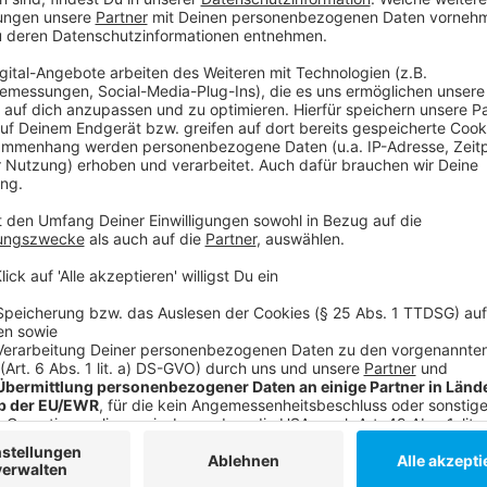
Anzeige
Autor:
Philipp Klees
Anzeige
Weitere Infos und Links zum Thema:
Anzeige
Die Antenne Düsseldorf-Nachrichtenseite
Die Antenne Düsseldorf-Homepage
So könnt ihr uns empfangen
Die Antenne Düsseldorf Good News