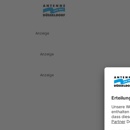
Anzeige
Anzeige
Anzeige