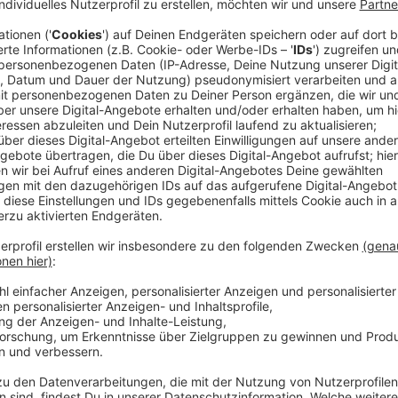
Anzeige
Das bieten wir euch:
Wichtige und aktuelle
Düsseldorf-Nachrichten
als
Push-Nachricht
Lokale
Nachrichten aus Düsseldorf
Playlists
Das Antenne Düsseldorf-
Liveprogramm
Den direkten
WhatsApp-Draht
zum
Antenne D
Alle
Webradios
von Rock bis 90er
Und noch vieles mehr...
Hier könnt ihr die neue
Antenne Düsseldorf-App
kos
APP-STORE
/
GOOGLE PLAY STORE
Anzeige
©
Antenne Düsseldorf