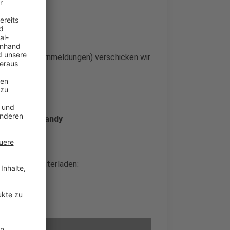
(Eil- und Warnmeldungen) verschicken wir
üsseldorf-Handy
tenlos herunterladen: