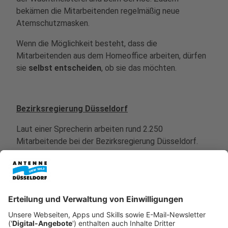
bekämen die Mitarbeitenden regelmäßig neue
Atemschutzmasken.
Wenn die Möglichkeit besteht, dass die
Mitarbeitenden aus dem Homeoffice arbeiten, dürfen
sie
selbst entscheiden
, ob sie das möchten.
Bezirksregierung Düsseldorf
Laut einer Sprecherin arbeiten rund 2.250
Mitarbeitende bei der Bezirksregierung Düsseldorf.
Alle Mitarbeitenden haben die Möglichkeit aus dem
Homeoffice zu arbeiten, sofern dies möglich ist.
In
den Bereichen Kampfmittelräumdienst, Pförtner- und
Hausmeistertätigkeiten, bei der Überprüfung von
Arbeitschutzmaßnahmen in Betrieben sei das nur
begrenzt möglich, da die Mitarbeitenden für einige