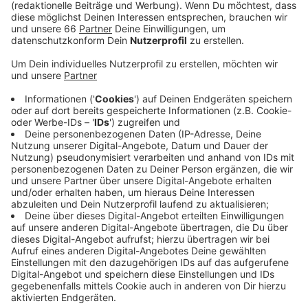
Tätigkeiten vor Ort sein müssten.
Wer im Homeoffice arbeitet, wird im zuständigen
Dezernat geklärt. Mitarbeitende und Führungskräfte
seien aufgefordert, so viel wie möglich aus dem
Homeoffice zu arbeiten und
die dienstlichen
physischen Kontakte auf ein Minimum zu
reduzieren
. Schätzungweise arbeiten im Durchschnitt
aktuell 55 bis 65 Prozent aller Mitarbeitenden
aus
dem Homeoffice.
Die Mitarbeitenden im Homeoffice haben einen
Laptop, mit dem sie von zu Hause aus arbeiten können.
Zudem gibt es verschiedene Video- und Telefontools
für digitale Konferenzen. Eine Präsenz im
Dienstgebäude ist daher nicht nötig.
Henkel