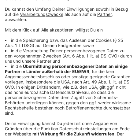
Arbeitsplatz haben einen Laptop, Bildschirme und bei
Bedarf einen Bürostuhl. Für das Arbeiten von zu Hause
aus stehen Remote-Verbindungen zur Verfügung.
Zudem gibt es interne Informationsveranstaltungen
rund um die Corona-Pandemie.
Vodafone
Laut einer Sprecherin arbeiten bei Vodafone in
Düsseldorf und 5.000 Menschen.
Die Bereiche sind Finanzen, Personal, Vertrieb,
Marketing, Technik, Kommunikation und Sicherheit.
Aktuell sind rund 95 Prozent der Mitarbeitenden
aus den Bereichen, in denen dies möglich ist, im
Homeoffice.
Die Mitarbeitenden, die nicht aus dem Homeoffice