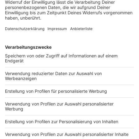
arbeiten, kommen größtenteils aus dem Bereich
Technik und müssen vor Ort Aufgaben erledigen.
Homeoffice ist laut der Sprecherin nicht erst seit
Corona ein Thema, sondern schon seit acht Jahren.
Jeder Mitarbeitende hat deswegen einen Laptop
und ein Handy. Zudem gibt es Online-Kurse zum
Thema Homeoffice. Flexible Arbeitszeiten sind
ebenfalls möglich.
Polizei Düsseldorf
Von der Düsseldorfer Polizei haben wir bis heute (26.
Januar 2021)
leider keine Antwort
erhalten.
Anzeige