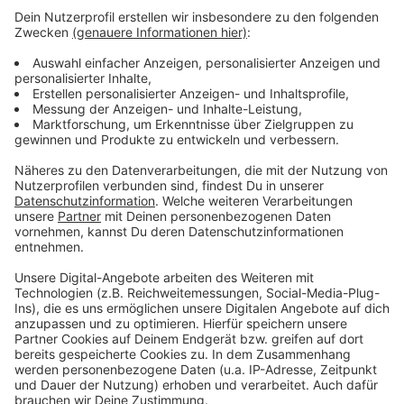
Bei Henkel arbeiten zur Zeit rund 5.600 Menschen in
Düsseldorf.
Die Bereiche sind Administration/Verwaltung,
Marketing/Vertrieb, Forschung & Entwicklung, aber
auch Produktion und Infrastruktur (Betrieb des
Industrieparks).
In allen Bereichen, in denen das möglich ist, seien
Mitarbeitende dazu angehalten, von zu Hause aus zu
arbeiten.
Demnach läge die Homeoffice-Quote
aktuell bei mehr als 90 Prozent
. Ausgenommen
davon sind unter anderem die Bereiche Produktion
(hier arbeiten rund 20 Prozent der Mitarbeitenden in
Düsseldorf), Forschung und
Entwicklung/Labortätigkeit).
Schon vor Corona sei flexibles Arbeiten möglich
gewesen.
Alle Mitarbeitenden mit einem PC-