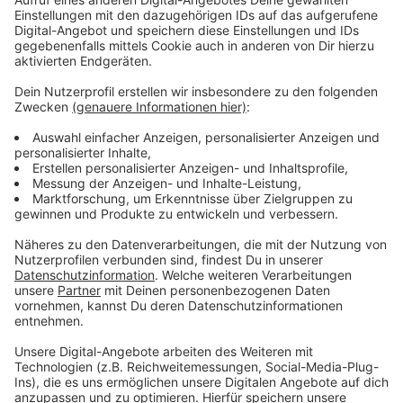
können. Auch Eltern erhalten einen schnellen Überblick
wann sie mit ihren Kids trainieren können.
Anzeige
Mehr Infos und Links zum Thema:
Anzeige
Hier geht es zu den Belegungsplänen
Die ersten Freibäder öffnen
Neuerungen in Düsseldorfer Schwimmbädern:
Weniger Badetote in NRW:
Anzeige