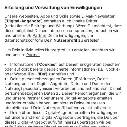
Menschen in Düsseldorf, die gern ins Schwimmbad
gehen, können ihren Besuch jetzt besser planen. Auf
der Homepage der
Bädergesellschaft
ist ab sofort zu
sehen, welche Schwimmbahnen wann frei sind. Damit
will die Bädergesellschaft mehr Transparenz für
Badegäste schaffen.
Anzeige
Mehr Überblick für Badegäste
Anzeige
Das neue Angebot zeigt, wie viele Schwimmbahnen
aktuell verfügbar sind. Vor allem Sportschwimmer
können so besser einschätzen, wann sie trainieren