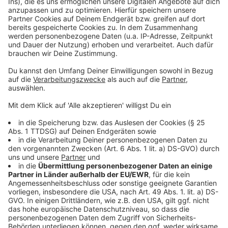
Weitere Infos und Links zum Thema:
Anzeige
DLRG zählt bisher etwas weniger Badetote als 2024
Immer mehr Badeunfälle in Düsseldorf
Badeverbot im Rhein: Neuss unterstützt Düsseldorfer
Pläne
Weiterer Badeunfall am Rhein
Anzeige