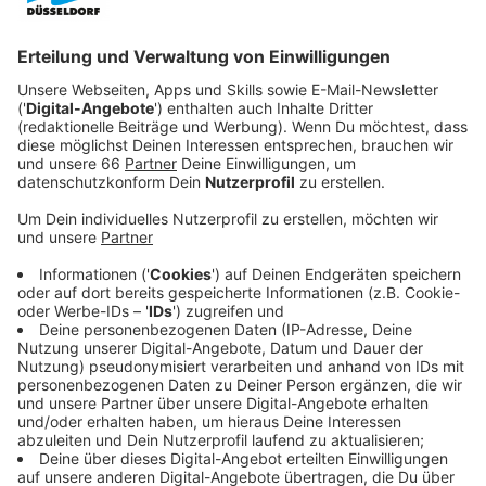
Veröffentlicht:
Freitag, 08.08.2025 12:52
Anzeige
Die meisten Menschen sind in Flüssen ertrunken - zum
Beispiel im Rhein. Allein bei uns in der Stadt sind in
diesem Sommer bislang mindestens fünf Menschen im
Rhein gestorben.
Anzeige
Düsseldorf plant Badeverbot im Rhein
Anzeige
Mit dem deshalb geplanten
Badeverbot
steht unsere