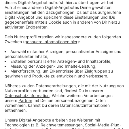
Stadt aktuell besonders im Fokus: Neben Neuss prüft
jetzt auch Köln, ob ein solches Verbot dort sinnvoll
wäre, Duisburg und Krefeld unterstützen die Idee und
wollen die Bevölkerung weiter sensibilisieren.
Anzeige
Bonn setzt auf Aufklärung
Anzeige
In Bonn setzt man dagegen auf Aufklärung statt auf
ein Verbot. Die DLRG warnt: Die Gefahr beim Baden in
Flüssen sei nicht zu unterschätzen, heißt es: Es
besteht Lebensgefahr.
Anzeige