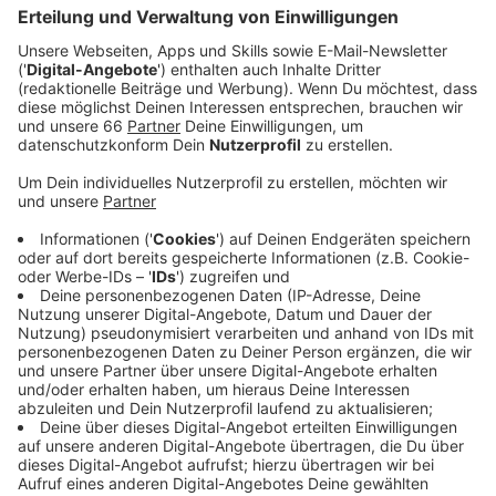
Anzeige
Diesen Samstag von 13 bis 20 Uhr ist es soweit. Dann
wird das Becken eingeweiht und es können die ersten
Bahnen gezogen werden.
Anzeige
Eintritt ist frei
Anzeige
Zur Stärkung nach dem Anschwimmen stehen Kaffee
und Kuchen, gegrillte Speisen und Salate bereit. Der
Eintritt am Eröffnungstag ist frei. Alle weiteren