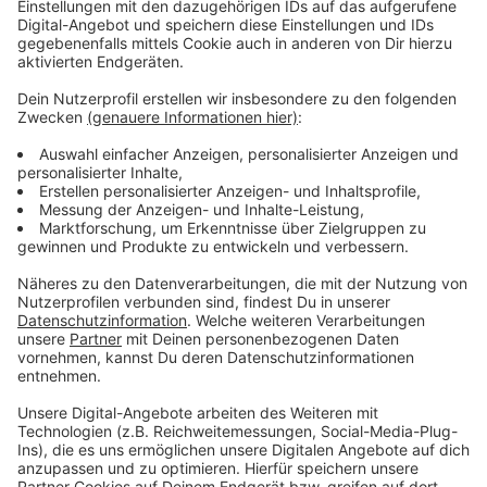
Freibäder in Düsseldorf öffnen Anfang Mai, der
Nordstrand am Unterbacher See Anfang Juni.
Anzeige
Weitere Infos und Links zu dem Thema:
Anzeige
Bädergesellschaft Düsseldorf:
Neuerungen in Düsseldorfer Schwimmbädern:
Weniger Badetote in NRW:
Anzeige
Folge uns für mehr News & Updates: