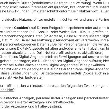
Trotz der Reformen bleibt die Situation angespannt:
vor der Behörde, viele Menschen werden weggeschic
betont, dass dies nicht sein muss.
Anzeige
Integrations-Dezernentin Miriam Koch
Ausländerbehörde ist schon viel digitaler ge
Anzeige
Fachkräftemangel als Ursache
Anzeige