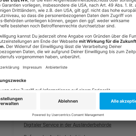
Anzeige
Als nächstes soll das Angebot der Telefonhotline er
ein neues Antrags-Tool, doch ältere Anträge müssen 
bereits über 5.000 Online-Anträge eingegangen. Die 
Düsseldorf zuständig.
Anzeige
Weitere Infos und Links zum Thema:
Anzeige
So haben wir bereits berichtet
Digitaler Service in der Ausländerbehörde