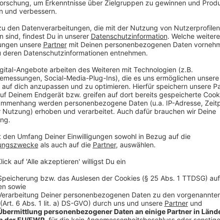
Ein wesentlicher Grund für die langen Schlangen ist 
der Behörde. In den letzten zwei Jahren wurden bere
Einführung von Ad-hoc-Terminen ermöglicht.
Anzeige
Integrations-Dezernentin Miriam Koch
Fachkräftemangel ist weiter ein Thema
Anzeige
Ausbau der Telefonhotline geplant