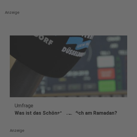
Anzeige
Umfrage
play_circle
Was ist das Schönste für dich am Ramadan?
Anzeige