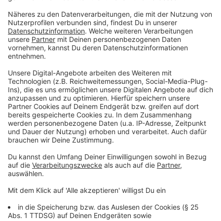
Der Ramadan ist ein
sehr festlicher
, aber auch ein
sehr sozialer Monat
. Viele Muslima und Muslime
spenden in dieser Zeit. Am Ende des Ramadan wird das
Zuckerfest
gefeiert. Dieses Jahr ist es am
9./10.
April 2024
.
Anzeige