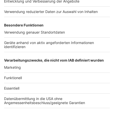
MDR: Ramadan 2024
Kreis der Düsseldorfer Muslime
Tagesschau: Fasten, während die Gedanken in Gaza
sind
Autorin:
Alina Liertz
Anzeige
Anzeige