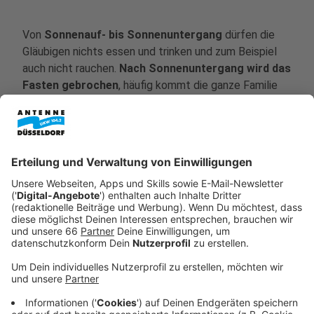
Von
Sonnenauf- bis Sonnenuntergang
dürfen die
Gläubigen nichts essen und trinken und zum Beispiel
auch nicht rauchen.
Nach Sonnenuntergang wird das
Fasten gebrochen
, häufig kommt die ganze Familie
und auch Freunde zusammen und man isst und trinkt
gemeinsam.
Ahmet:
"Ich würde mir einfach wünschen, dass die
Bürger in Deutschland verstehen, dass es in
diesem Land ungefähr sechs Millionen Muslime
gibt und dass es nicht komisch ist, wenn
irgendein Politiker zum Ramadanfest gratuliert
oder wenn da Ramadan-Kalender verkauft
werden, im Supermarkt, dass die das dann sehen
und denken: Oh jetzt kommt die große