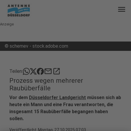
menu
Anzeige
©
schemev - stock.adobe.com
mail
open_in_new
Teilen:
Prozess wegen mehrerer
Raubüberfälle
Vor dem
Düsseldorfer Landgericht
müssen sich ab
heute ein Mann und eine Frau verantworten, die
insgesamt 15 Raubüberfälle begangen haben
sollen.
Veröffentlicht:
Montag, 27.10.2025 07:03