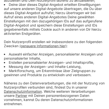
2022 und 2023 insgesamt 15 Raubüberfälle begangen
zu haben – mehrere davon hier bei uns in Düsseldorf.
Anzeige
Auch körperliche Gewalt wurde wohl
eingesetzt
Anzeige
Dabei haben sie demnach Wertgegenstände im
Gesamtwert von fast einer halben Million Euro
erbeutet. In zehn Fällen hat das Duo offenbar auch
körperliche Gewalt eingesetzt, um sein Ziel zu
erreichen. Jetzt sind beide wegen Raubes und
schwerer Körperverletzung
angeklagt.
Anzeige