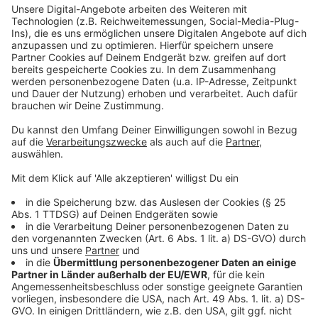
Weitere Infos und Links zum Thema:
Anzeige
Prozess um schweren sexuellen Übergriff in U-
Bahnstation
Kiosk-Attacke in Düsseldorf: Prozessbeginn am
Landgericht
Weitere Meldungen aus Düsseldorf
Anzeige
Folge uns für mehr News & Updates:
Anzeige