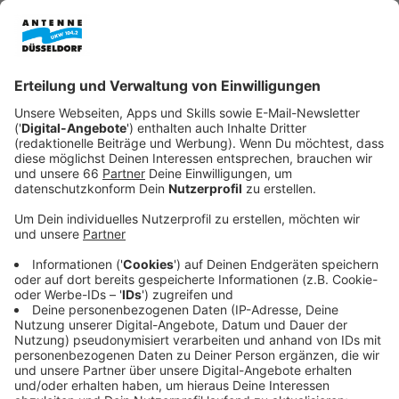
Anzeige
Insgesamt haben sie demnach fast eine halbe Million
Euro erbeutet.
Anzeige
15 Raubüberfälle sollen aufs Konto der
Angeklagten gehen
Anzeige
Das kriminelle Duo hat offenbar gezielt ältere
Menschen ausgeraubt, um sich damit sein Leben zu
finanzieren. Den beiden wird vorgeworfen, zwischen