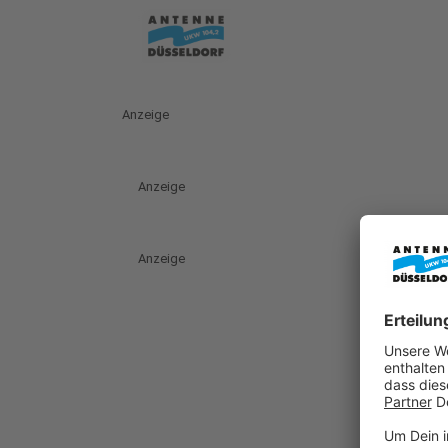
Anzeige
Anzeige
Anzeige