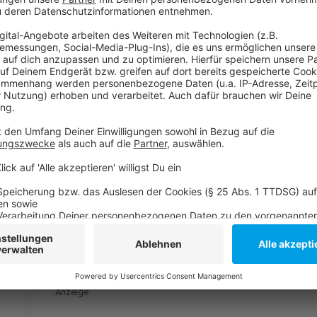
Anzeige
Solidarität mit Tilly:
Prozess wird immer wieder verschoben:
Wikipedia: Vladimir Putin
Anzeige
Folge uns für mehr News & Updates:
Anzeige
Instagram
|
Facebook
|
WhatsApp-Kanal
Anzeige