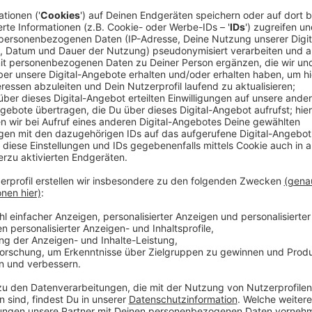
Die Anhörung wurde auf Antrag der Staatsanwaltsch
Anklagevertreterin noch nicht mit dem Fall vertraut 
Anzeige
Prozess auf Anfang April verschoben
Anzeige
Der neue Prozesstermin wurde auf Anfang April fest
Tilly, der mit seinen Karnevalswagen für den
Rosenm
die Ukraine kritisiert, unter anderem Verletzung relig
Anzeige
Weitere Infos und Links zum Thema: