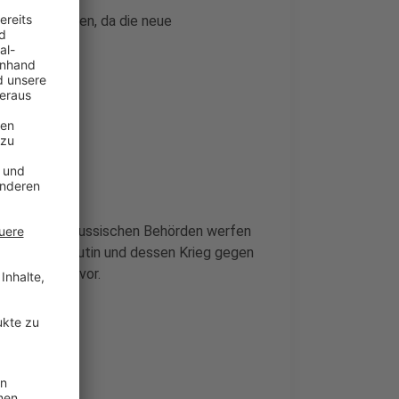
aft verschoben, da die neue
war.
 gelegt. Die russischen Behörden werfen
ontagszug
Putin und dessen Krieg gegen
iöser Gefühle vor.