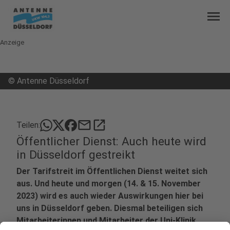
menu
Anzeige
©
Antenne Düsseldorf
mail
open_in_new
Teilen:
Öffentlicher Dienst: Auch heute wird
in Düsseldorf gestreikt
Der Tarifstreit im Öffentlichen Dienst weitet sich
aus. Und heute und morgen (14. & 15. November
2023) wird es auch wieder Auswirkungen hier bei
uns in Düsseldorf geben. Diesmal beteiligen sich
Mitarbeiterinnen und Mitarbeiter der Uni-Klinik,