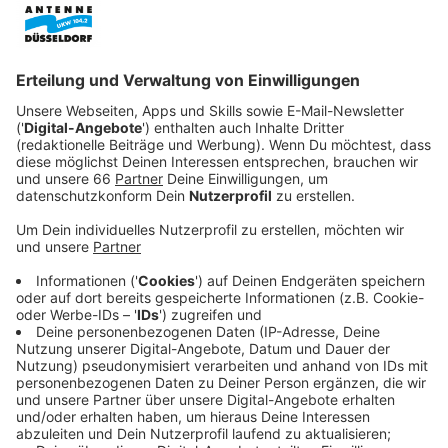
von IT.NRW und der Bezirksregierung.
Veröffentlicht:
Dienstag, 14.11.2023 06:51
Anzeige
Heute wird schwerpunktmäßig wieder die Uni-Klinik
bestreikt. So wie in der vergangenen Woche wird der
Streik spürbar. Es wird teilweise nach Notdienst
gearbeitet. Heißt: Stationen und Betten können nur
teilweise belegt werden. Außerdem könnten geplante
Operationen abgesagt werden. Morgen (15. November
2023) werden dann IT.NRW und die Bezirksregierung
Düsseldorf bestreikt. Um 10 Uhr startet eine Demo
von der Blücherstraße zur Derendorfer Allee. Ver.di
begründet die Streiks mit den gestiegenen
Lebensmittel-, Energie- und Benzinpreisen. Die
Gewerkschaft fordert für die rund 2,5 Millionen