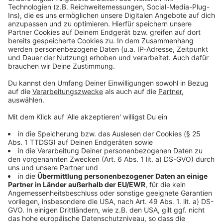
Am 15. November treffen sich die Streikenden der
Bezirksregierung Düsseldorf und von IT.NRW ab
8:00 Uhr im Brauhaus am Dreieck, Blücherstr. 6.
Um 10:00 startet dort ein Demonstrationszug zum
Betriebssitz von IT.NRW, Derendorfer Allee 1, wo
um 11:00 Uhr die Abschlusskundgebung
stattfindet.
Verdi weitet Warnstreiks im öffentlichen Dienst
aus
Erste Streiks hatte es hier in Düsseldorf am 7.
November gegeben
Und so haben wir über die geplante Ausweitung der
Streiks berichtet