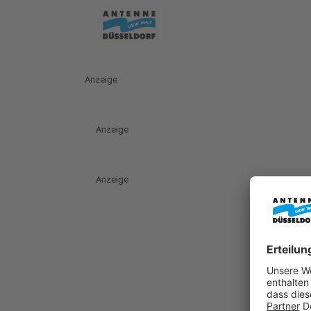
Anzeige
Anzeige
Anzeige