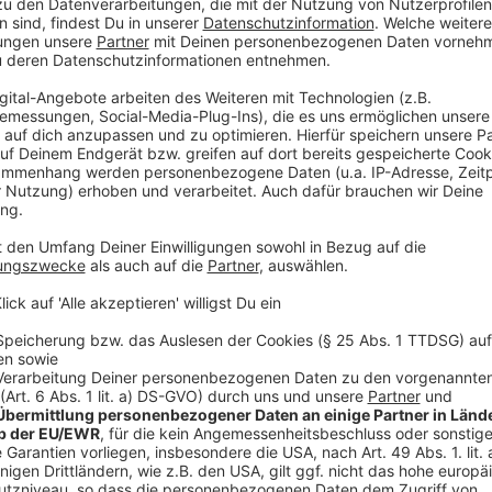
damit ein Diesel-Fahrverbot verhindern können. Zum 
besser geworden.
Anzeige
O Geisel Umweltspur 1
Anzeige
Im Moment gelten alle drei Umweltspuren noch bis 
Weitere Infos und Links zum Thema: