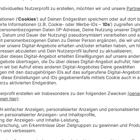
Auch die beiden Spitzenkandidaten Geisel und Kelle
Düsseldorf darüber gestritten. Herausforderer Stepha
Umweltspuren zum Jahresende abschaffen zu wolle
Anzeige
O Keller Umweltspur 1
Anzeige
Amtsinhaber Thomas Geisel hat die Umweltspuren d