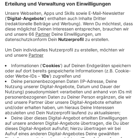
Tell neben modernen Stoffen und dem Musical
"Cabaret".
Veröffentlicht:
Samstag, 07.05.2022 08:50
Anzeige
Es gibt außerdem eine gemeinsame Produktion von
Schauspiel und Jungem Schauspiel zur
Weihnachtszeit: Robin Hood wird dann aufgeführt. Und
zum Ende der Spielzeit ist auch wieder ein Open-Air-
Stück geplant. Generalintendant Wilfried Schulz ist
froh, dass er mit seinem Team eine relativ "normale"
Spielzeit planen konnte. Das liege an der
Unterstützung von Stadt und Land während der
Pandemie.
Anzeige