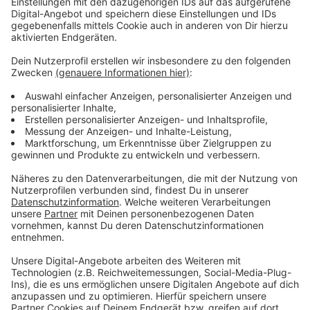
Für die kommende Spielzeit wurde mit 130.000 bis
140.000 Zuschauerinnen und Zuschauern kalkuliert.
Ziel sei es aber, dass noch mehr Menschen Stücke auf
den Bühnen am Gustav-Gründgens-Platz und an der
Münsterstrasse ansehen. Das hänge aber von der
weiteren Entwicklung der Pandemie und auch des
Krieges in der Ukraine ab.
Anzeige
Weitere Infos und links zum Thema:
Anzeige
Das Programm des DHaus zur Spielzeit 2022/23
Open-Air-Bühne vor dem Schauspielhaus