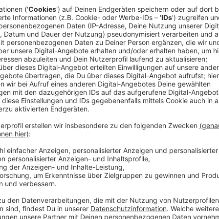
Erst gestern (4. Oktober 2021) und im August wurden
Südende der Königsallee und für den alten Standort 
Telekom Gebäude auf der Kö soll stehen bleiben und
Eine klare Absage gibt es für den Standort Rheinpar
Fils vom Planungsausschuss nicht ideal.
Anzeige
Alexander Fils; Planungsausschuss
Es gibt Alternativen für einen Opern-Standort
Anzeige