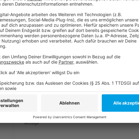
Bisher gibt es keinen Auftrag der Stadt. Erst Ende de
Vorentscheidung, wie es mit der Oper weiter gehen s
Anzeige
Weitere Infos und Links zum Thema:
Anzeige
Gestern (4. Oktober 2021) hatten wir über einen 
berichtet
Im September hatte die Stadt einen Neubau der 
Sopranistin Karan Armstrong gestorben
Anzeige