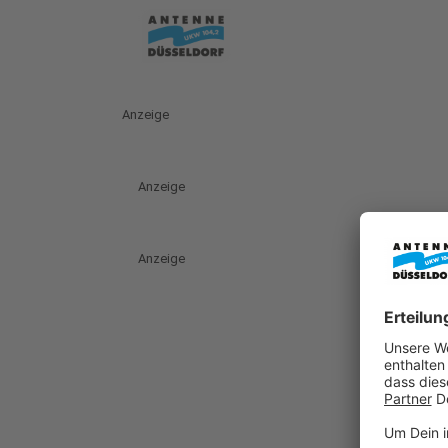
Anzeige
Anzeige
Anzeige