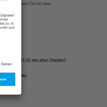
s Jahres rechnet Fils mit einer
oll.
neuen Entwurf für den alten Standort
Oper empfohlen