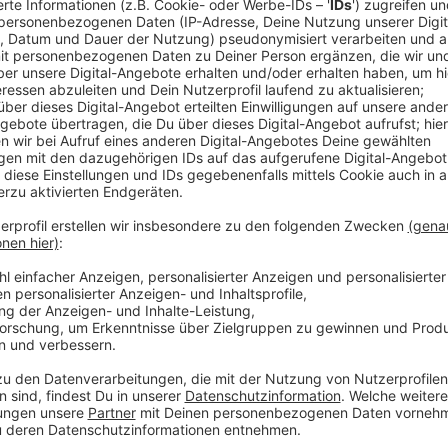
Anzeige
Wahrscheinlich auch schon in einer Wochen, wenn ve
einer gemeinsamen Sitzung beraten. Klar ist: Der Sta
wenn die Entscheidung für einen Neubau fällt. Die B
die Verwaltung beauftragt werden soll, einen Archi
vorzubereiten. Zudem soll die Durchführung einer M
Interimsspielstätte beschlossen werden. Für die we
Millionen Euro bereitgestellt werden. Über die Beschl
gemeinsamen Sitzung der verschiedenen Gremien disk
Stadtrat darüber entscheiden. Noch ist unklar, wie 
die GRÜNEN bekannt gegeben haben, dass sie gegen
vor allem auf die Stimmen von der SPD angewiesen. D
Entscheidung verkündet.
Anzeige