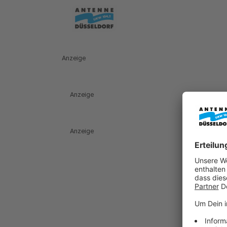
Anzeige
Anzeige
Anzeige