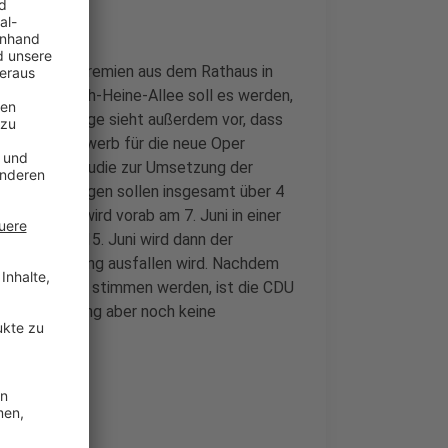
rschiedene Gremien aus dem Rathaus in
ndort Heinrich-Heine-Allee soll es werden,
eschlussvorlage sieht außerdem vor, dass
tektenwettbewerb für die neue Oper
achbarkeitsstudie zur Umsetzung der
iteren Planungen sollen insgesamt über 4
ussvorlage wird vorab am 7. Juni in einer
utiert. Am 15. Juni wird dann der
die Entscheidung ausfallen wird. Nachdem
 den Neubau stimmen werden, ist die CDU
ie hat bislang aber noch keine