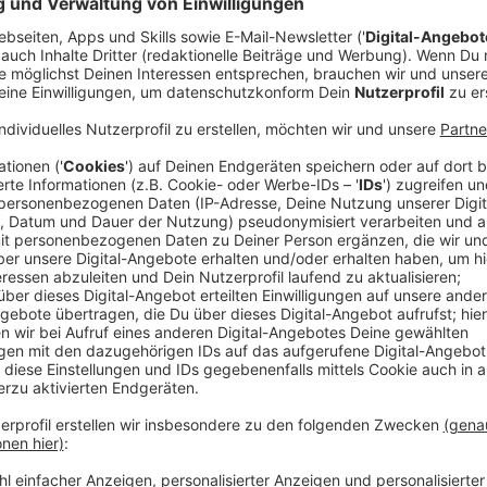
Die Stadt Düsseldorf hat weitere Sanierungsarbeite
Brücke begonnen. Die Brücke befindet sich in einem 
deshalb seit einigen Wochen für Fahrzeuge ab 3,5 T
und Radfahrer von Einschränkungen betroffen.
Anzeige
Geh- und Radwege zeitweise gesperrt
Anzeige
Aktuell saniert die Stadt die Kragarme der Theodor-
liegenden Brückenteile, auf denen sich die Geh- un
Wochen, bis zum 13. Mai 2026, wird jeweils eine Seit
in dieser Zeit über die jeweilige Gegenseite geführt.