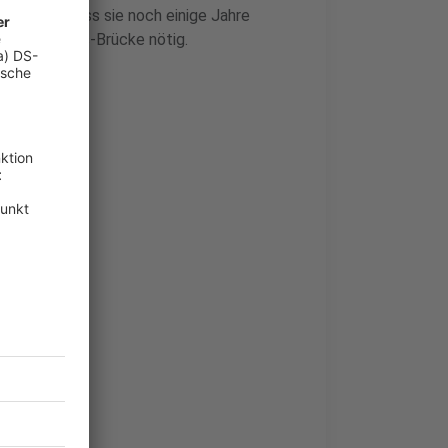
r sorgen, dass sie noch einige Jahre
Theodor-Heuss-Brücke nötig.
Heuss-Brücke
rücke
rücke