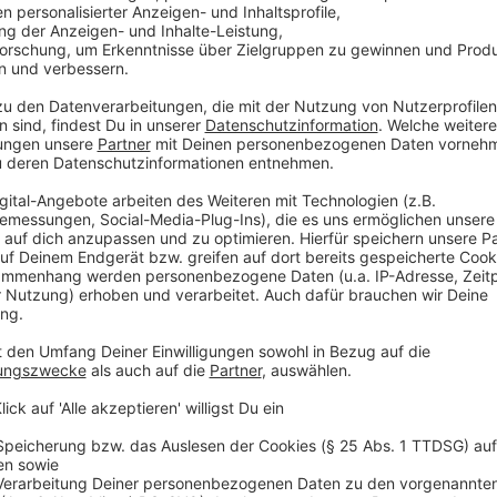
Anzeige
Große Sanierung ab dem Sommer geplant
Anzeige
Die aktuellen Arbeiten gelten als Vorgeschmack auf
Sommer. Dann sollen die Kragarme einschließlich de
Anzeige
Verkehr nur einspurig und Tempo 30
Anzeige
Während der Sanierung wird der Verkehr auf der Th
noch einspurig geführt. Außerdem wird das Tempolimi