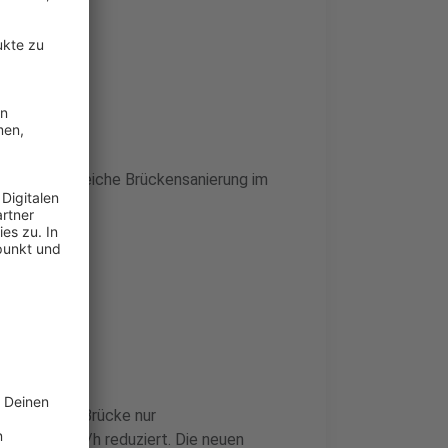
 die umfangreiche Brückensanierung im
r Brückeng
eodor-Heuss-Brücke nur
t auf 30 km/h reduziert. Die neuen