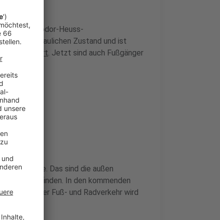
n an der Theodor-Heuss-
schlechten baulichen Zustand und ist
onnen
gesperrt
. Jetzt sind auch Fußgänger
Heuss-Brücke. Das sind die außen
d Radwege befinden. In den kommenden
e gesperrt. Der Fuß- und Radverkehr wird