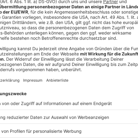
Kragarme sollen die Brücke leichter machen und dafü
nutzbar bleibt. Langfristig ist aber ein Neubau der 
Anzeige
Mehr Infos und Links zum Thema
Anzeige
Das schreibt die Stadt zu den Bauarbeiten
Viele Verstöße gegen Fahrverbot auf der Theodor-
Ausnahmen für Fahrverbot auf der Theodor-Heuss-B
Rheinbahn-Änderungen wegen Sperrung der Heuss-B