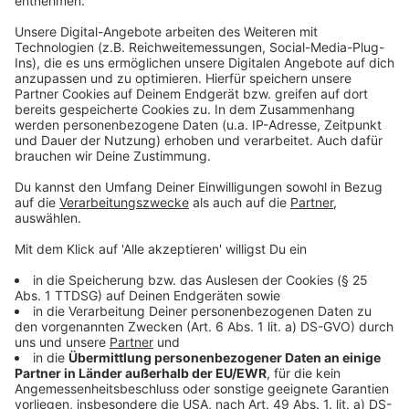
Trotz des Booms will die Stadt in der Freizeitstätte an
der Ulenbergstraße kein Angebot schaffen. Auf
Bezirkssportanlagen sei das möglich. Konkrete Pläne
gibt es aber noch nicht. Padel kommt aus Südamerika
und verbindet Elemente von Tennis und Squash.
Anzeige
Weitere Infos und Links zum Thema:
Anzeige
Padel-Fieber in Reisholz: Topstars im Castello
In Düsseldorf entstehen weitere Padel-Plätze
Düsseldorf lernt Padel kennen
Anzeige