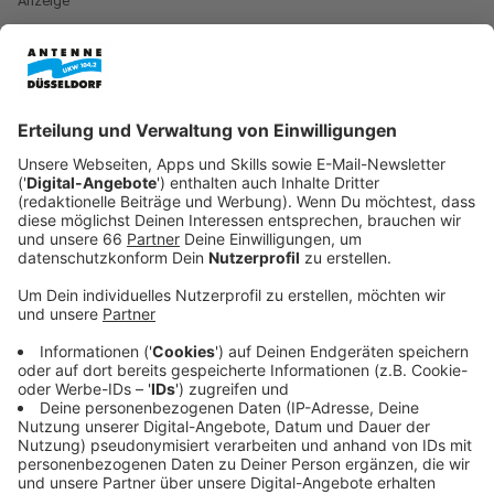
Anzeige
Sie spricht von einer steigenden Nachfrage. Im
Sportausschuss legte die Verwaltung jetzt aktuelle
Zahlen vor.
Anzeige
Neue Halle in Bilk
Anzeige
Inzwischen (Juli 2026) gibt es vier kommerzielle
Hallen, eine weitere ist im Bau. Sie entsteht auf der
Feuerbachstraße in
Bilk
. Auch die Halle in Rath will ihr
Angebot ausbauen.
Anzeige