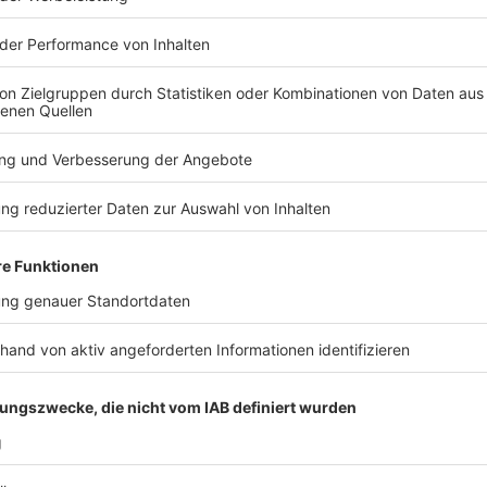
Anzeige
Einmal im Jahr gibt es in der Vogelsiedlung in Unter
Unterrath bauen in ihren Vorgärten Stände mit Trödel 
Anzeige
Menschen aus Unterrath am Ant
Umfrage: Warum ist der Yard
Anzeige