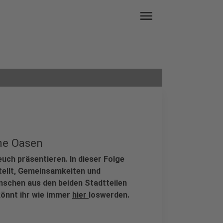
menu
ne Oasen
euch präsentieren. In dieser Folge
tellt, Gemeinsamkeiten und
nschen aus den beiden Stadtteilen
önnt ihr wie immer
hier
loswerden.