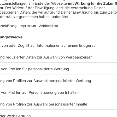
Menschen aus Benrath am Ante
Umfrage: Wie grenzt sich Ben
Stadtteilen ab?
Anzeige
Freizeit in Unterrath
Anzeige
Unterrath hat den Turn- und Sportverein (TUS) Düss
Hallenbad
und mehrere
Sportplätze
und Turnhallen.
Anzeige
Yard-Sale in der Vogelsiedlung