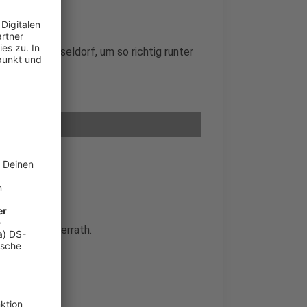
mtipp in Düsseldorf, um so richtig runter
edhof in Unterrath.