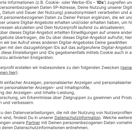
Es wurde 1784 errichtet und zählt zu den Resten der
Besiedlung.
Die Alte Landstraße ist eine historische Straße, di
Heute kann man hier sehr schön Spazierengehen.
Anzeige
Menschen aus Unterrath am Ant
Umfrage: Was macht Unterra
Anzeige
Natur in Unterrath