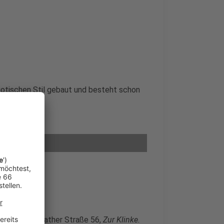
gotischen Stil gebaut und besteht schon
an der Unterrather Straße 56,
Zur Klinke.