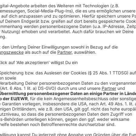
Anzeige
Der Kittelbach im Kittelbachpark ist ein echter Gehei
zu kommen und in der Natur zu entspannen.
Anzeige
©
Antenne Düsseldorf / Pauline Büddicker
Der Kittelbachpark in Unterrath
Anzeige
Außerdem gibt es noch den Nordpark und den Nordfri
Anzeige