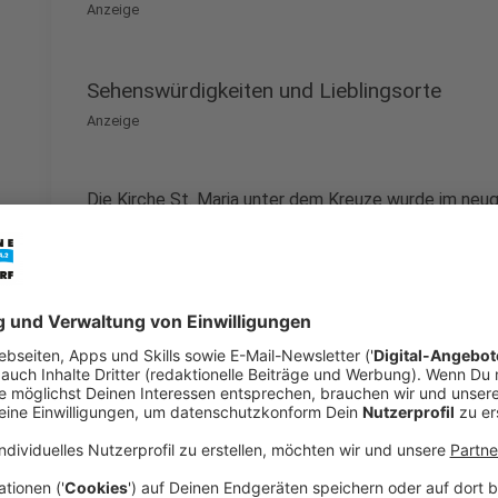
Anzeige
Sehenswürdigkeiten und Lieblingsorte
Anzeige
Die Kirche St. Maria unter dem Kreuze wurde im neu
seit 150 Jahren.
Anzeige
©
Antenne Düsseldorf / Pauline Büddicker
St. Maria unter dem Kreuze in Unterrath
Anzeige
Eines der ältesten Gebäude Unterraths ist das Haus 