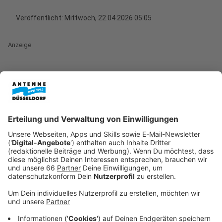
Veröffentlicht:
Mittwoch, 22.04.2026 05:05
Anzeige
Weltklasse-Padel im Castello: Die Premier
Padel Tour kommt
Anzeige
Für Padel-Fans in Düsseldorf steht schon der nächste
große Termin fest: Im Oktober kommt die
Premier
Padel Tour
wieder ins
Castello nach Reisholz
. Nach
dem Erfolg im vergangenen Jahr, als mehr als 5.000
Zuschauer das Finalwochenende in unserer Stadt
feierten, kehrt die Weltelite nun zurück. Damit festigt
Düsseldorf seinen Ruf als eine der Top-Adressen für