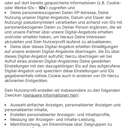
diesen rasanten Sport.
Anzeige
Die Weltelite zu Gast in Düsseldorf-Reisholz
Anzeige
Vom 04. bis zum 11. Oktober kommen die besten
Spielerinnen und Spieler der Welt in Düsseldorf
zusammen, um wichtige Punkte für die Premier Padel
Tour zu sammeln. Diese prestigeträchtige Tour
besteht aus insgesamt 25 Turnieren weltweit und
macht neben Düsseldorf auch in Metropolen wie Paris,
Miami oder Madrid Station.
Anzeige