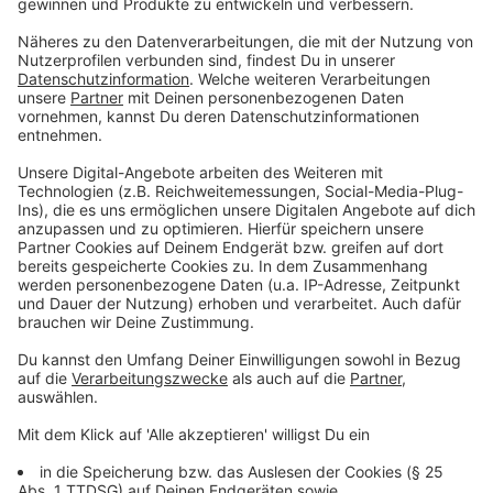
Tickets für das Sport-Highlight
Anzeige
Wenn Ihr live dabei sein wollt, müsst Ihr schnell sein:
Der Ticketvorverkauf für das Turnier startet bereits
an diesem Donnerstag (23.04.26) um Punkt 12 Uhr. Die
Nachfrage wird vermutlich groß sein, denn Padel hat
sich in den letzten Jahren zu einem echten
Breitensport in unserer Stadt entwickelt. Erst in
diesem Jahr haben auf dem Areal Böhler und in
Flingern zwei neue Padel-Hallen eröffnet, was den
aktuellen Boom in Düsseldorf unterstreicht.
Anzeige
Was Padel so besonders macht