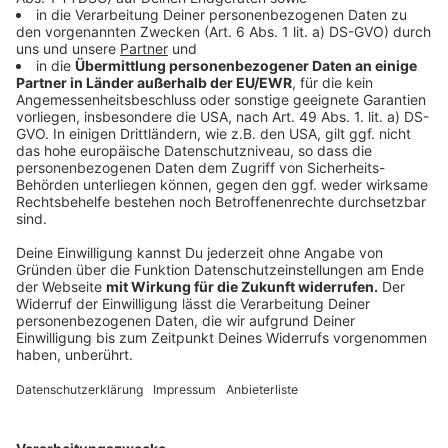
Anzeige
Für alle, die den Sport noch nicht kennen: Padel ähnelt
Tennis, wird aber auf einem kleineren Platz und
teilweise mithilfe der Wände gespielt, was für extrem
lange und spektakuläre Ballwechsel sorgt. Es ist ein
Sport, der von Taktik, Schnelligkeit und Teamgeist
lebt. Im Castello könnt Ihr diese Dynamik hautnah
erleben und sehen, wie die Weltstars die
Glaselemente strategisch in ihr Spiel einbauen.
Anzeige
Weitere Infos und Links zum Thema:
Anzeige