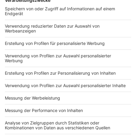
So berichtet D.Sports
So haben wir im vergangenen Jahr berichtet
Das ist Padel
Anzeige
Folge uns für mehr News & Updates:
Anzeige
Instagram
|
Facebook
|
WhatsApp-Kanal
Anzeige