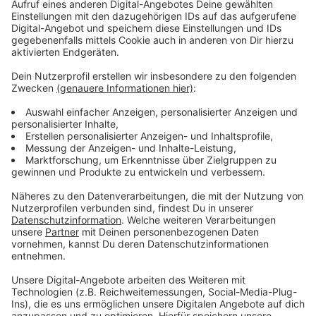
KAP1
Anzeige
Als Teil der Zentralbibliothek wurde heute die neue
Jugendbibliothek vorgestellt. Auf 200 Quadratmetern
ist für die Jugendlichen ein Raum zum Wohlfühlen
entstanden, mit Sofaecken, Jugendliteratur und einem
Gaming-Angebot. Es ist das erste Mal, dass es hierfür
einen eigenen Bereich gibt.
Anzeige
Weitere Infos und Links zum Thema:
Anzeige