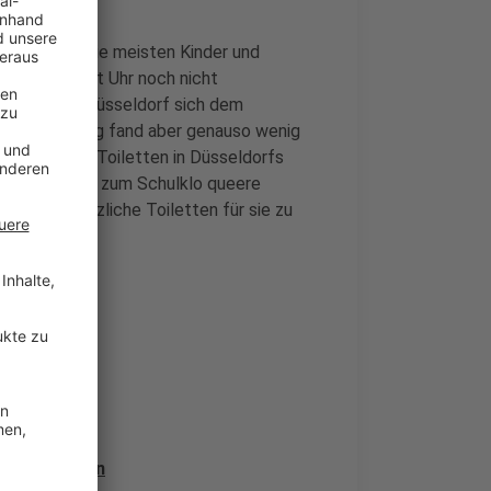
sbeginn für die meisten Kinder und
e sich um acht Uhr noch nicht
tragt, dass Düsseldorf sich dem
t. Dieser Antrag fand aber genauso wenig
nderneutrale Toiletten in Düsseldorfs
niert der Gang zum Schulklo queere
bauten zusätzliche Toiletten für sie zu
richtsbeginn