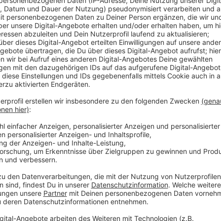
Die LINKE ist der Meinung, dass der frühe Unterricht
Jugendlichen eine Herausforderung darstellt, weil si
konzentrieren können. Deshalb hatte die Partei bean
Pilotprojekt „Schulunterricht in Gleitzeit“ anschließ
eine Mehrheit wie die Initiative von SPD und FDP, ge
Schulen einzurichten. Aus Sicht von rotgelb diskrimi
Schülerinnen und Schüler. Der Vorschlag, in Schulneu
schaffen, wurde jedoch abgelehnt.
Anzeige
Weitere Infos und Links zum Thema:
Anzeige
Während Corona gab es einen gestaffelten Unter