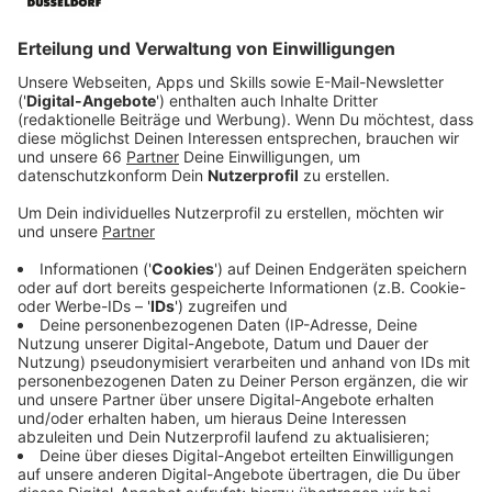
Veröffentlicht:
Donnerstag, 19.02.2026 05:47
Anzeige
Gemeinsam für Demokratie und Toleranz
Anzeige
Die Bündnisse "Garath tolerant und weltoffen",
"
Düsseldorf stellt sich quer
" und der "Düsseldorfer
Appell" rufen zu einer bunten und friedlichen
Demonstration auf. Ab 17 Uhr starten an vier Plätzen,
die nach NS-Widerstandskämpfern benannt sind,
verschiedene Aktionen: Gesprächsrunden, Chormusik,
Kundgebungen und ein gemeinsamer Demozug zum
Kulturhaus Süd. Ziel ist es, für Demokratie,