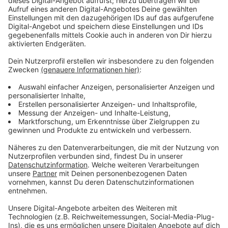
Zusammenhalt und Toleranz einzustehen und sich klar
gegen Ausgrenzung und Hass zu positionieren.
Anzeige
Weitere Informationen und Links zum
Thema:
Anzeige
Immer mehr Protest gegen Höcke-Besuch in
Düsseldorf
Geplanter Auftritt in Düsseldorf: Fraktionen fordern
Hausverbot für Höcke
Protest gegen Besuch von AfD-Politiker Höcke
So berichtet die RP über Protest der Ultras gegen