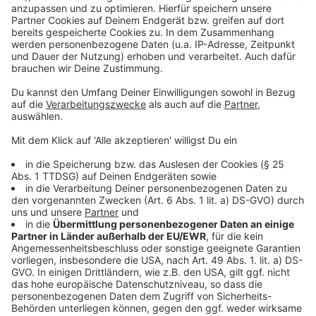
Höcke Besuch
Anzeige
Folge uns für mehr News & Updates:
Anzeige
Instagram
|
Facebook
|
WhatsApp-Kanal
Anzeige
Anzeige