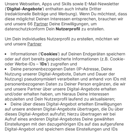
Anzeige
Der 19-Jährige soll dem am Boden liegenden Opfer
gezielt gegen den Kopf getreten haben, heißt es von
einem Gerichtssprecher. Bei der Auseinandersetzung
war ein 24-Jähriger durch mehrere Messerstiche
lebensgefährlich verletzt worden, sein Begleiter
wurde geschlagen und getreten. Dem mutmaßlichen
Haupttäter und dem zuletzt festgenommenen 19-
Jährigen wirft die Staatsanwaltschaft versuchten
Totschlag vor.
Anzeige
Weitere Infos und Links zum Thema: