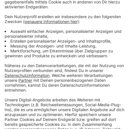
Anzeige
Weitere Nachrichten aus Düsseldorf
Prozess: Mann soll Frau und Baby getötet haben
Haftstrafe nach Messerattacke in Bilk
Anzeige
Folge uns für mehr News & Updates:
Anzeige
Instagram
|
Facebook
|
WhatsApp-Kanal
Anzeige