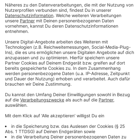
Das Gericht sprach den Mann wegen versuchten
Totschlags und gefährlicher Körperverletzung
schuldig. Zwar hatte der Angeklagte die Tat im
Prozess eingeräumt, jedoch bestritten, dass er das
Opfer töten wollte. Er gab an, dem Mann lediglich eine
„Lektion erteilen“ zu wollen - eine Darstellung, der die
Richter am Landgericht Düsseldorf jedoch nicht
folgten.
Anzeige
Ein fehlgeschlagener Tötungsversuch
Anzeige
Die Kammer wertete die Tat stattdessen als
fehlgeschlagenen Tötungsversuch, was sich nun in der