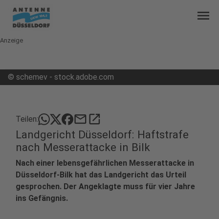
menu
Anzeige
©
schemev - stock.adobe.com
mail
open_in_new
Teilen:
Landgericht Düsseldorf: Haftstrafe
nach Messerattacke in Bilk
Nach einer lebensgefährlichen Messerattacke in
Düsseldorf-Bilk hat das Landgericht das Urteil
gesprochen. Der Angeklagte muss für vier Jahre
ins Gefängnis.