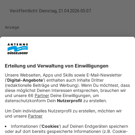
Veröffentlicht:
Dienstag, 21.04.2026 05:07
Anzeige
Das
Landgericht Düsseldorf
hat jetzt ein wichtiges
Urteil gesprochen: Ein Mann wurde zu einer vierjährigen
Haftstrafe verurteilt. Nach Überzeugung des Gerichts
hatte er im vergangenen Oktober in
Bilk
den neuen
Partner seiner Ex-Freundin mit einem Messer
lebensgefährlich verletzt. Für Sie haben wir die
Hintergründe des Prozesses und die
Urteilsbegründung zusammengefasst.
Anzeige
Hintergründe der Tat in Düsseldorf-Bilk