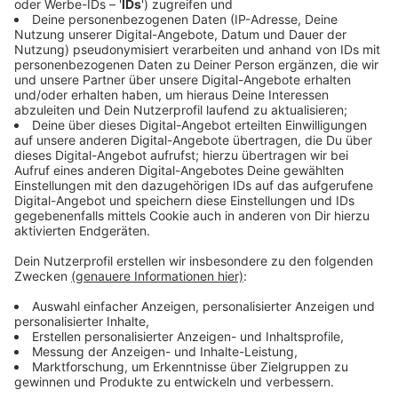
Anzeige
Der Vorfall ereignete sich im vergangenen Herbst, als
der Angeklagte auf den neuen Partner seiner
ehemaligen Freundin traf. Inmitten des Stadtteils Bilk
kam es zu der folgenschweren Messerattacke, bei der
das Opfer nur knapp überlebte. Die
Staatsanwaltschaft sah darin von Beginn an eine
gezielte Tat, die aus Eifersucht begangen wurde und
beinahe tödlich endete.
Anzeige
Urteil wegen versuchtem Totschlag
Anzeige