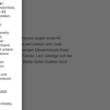
il 2026) der Prozess gegen einen44-
 seiner Ehefrau und seinem erst zwei
sich nach bisherigen Erkenntnissen Ende
hnung der Familie. Laut Anklage soll der
riffen haben. Beide Opfer starben noch