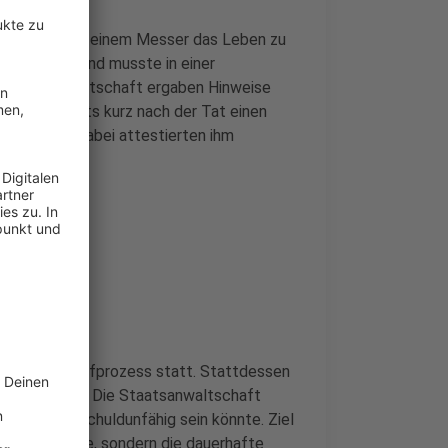
ich selbst mit einem Messer das Leben zu
r verletzt und musste in einer
r Staatsanwaltschaft ergaben Hinweise
Da er bereits kurz nach der Tat einen
ntersucht. Dabei attestierten ihm
normaler Strafprozess statt. Stattdessen
 eingeleitet. Die Staatsanwaltschaft
Erkrankung schuldunfähig sein könnte. Ziel
fängnisstrafe, sondern die dauerhafte