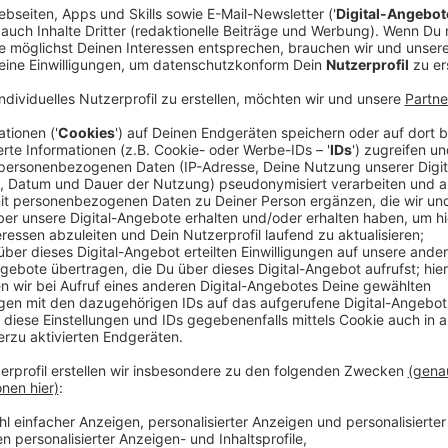
Die Anklage
Anzeige
Am Düsseldorfer Landgericht beginnt heute (27. Apr
jährigen Mann. Er muss sich für das Tötungsdelikt an
Monate alten Baby verantworten. Die Tat ereignete 
November vergangenen Jahres in der gemeinsamen Wo
Mann seine Angehörigen mit einem Küchenbeil angeg
am Tatort an ihren schweren Verletzungen.
Anzeige
Hintergründe der Tat und Suizidversuch
Anzeige