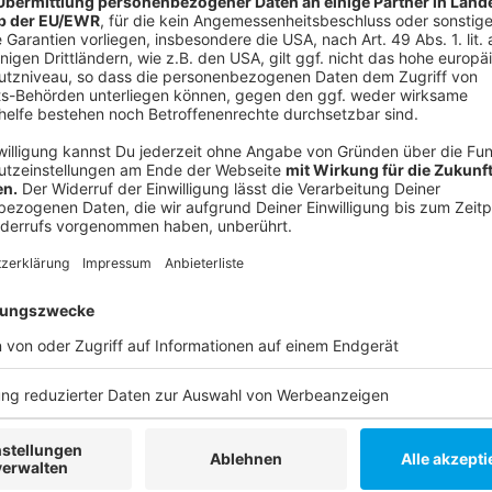
Unterbringung des Mannes in einer geschlossenen psy
Gefahren für die Allgemeinheit auszuschließen.
Anzeige
Weitere Infos und Links zum Thema:
Anzeige
Hier geht's zum Landgericht
Haftstrafe nach Messerattacke in Bilk
Prozessstart nach mutmaßlicher Vergewaltigung
Anzeige