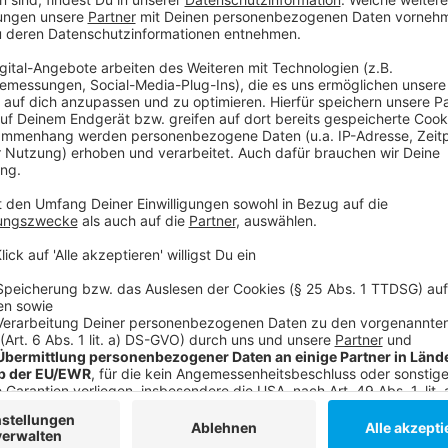
Kunstrasenplätze werden bald wieder sanie
Anzeige
Ab übernächstem Jahr müssen aber schon wieder di
ausgetauscht werden. Sie halten in der Regel 12 bis 
vielen Anlagen erreicht ist, rechnet die Stadt dann m
Anzeige
Weitere Infos und Links zum Thema:
Anzeige
Kunstrasenplätze waren durch eine Studie in die Krit
Sportarten und Vereine in Düsseldorf