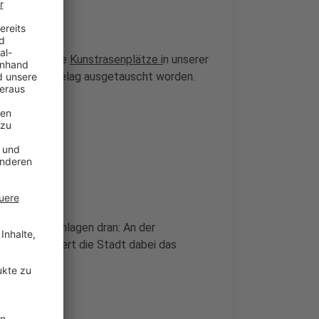
Verfügung.Die
Kunstrasenplätze i
n unserer
rt
- und der Belag ausgetauscht worden.
Wettkampfanlagen dran: An der
ller investiert die Stadt dabei das