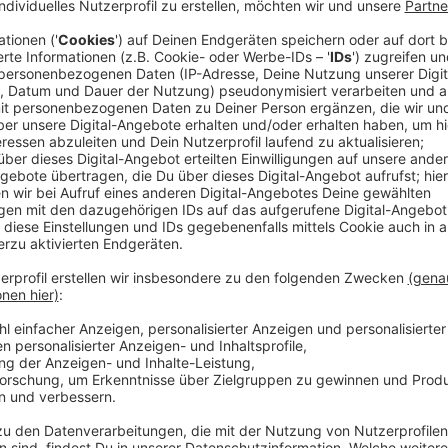
Anzeige
Für diese Maßnahmen stehen rund 750.000 Euro zur 
Stadt sind mittlerweile alle mindestens einmal
sanie
Anzeige
Das meiste Geld für Niederkassel und Eller
Anzeige
Deswegen sind nächstes Jahr andere verschlissene 
Schorlemerstraße in Niederkassel und dem Kikweg in E
meiste Geld.
Anzeige