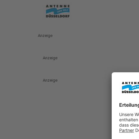
Anzeige
Anzeige
Anzeige