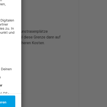
rt
e nächsten Kunstrasenplätze
15 Jahre. Weil diese Grenze dann auf
it deutlich höheren Kosten.
ik geraten