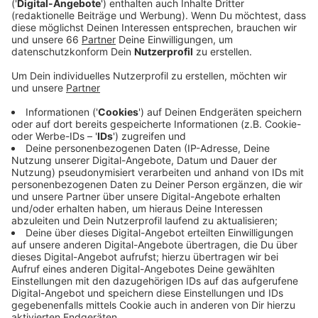
Veröffentlicht:
Freitag, 04.06.2021 14:47
Anzeige
Los geht es dann genau in einer Woche (11. Juni
2021). Als Premieren stehen Rossinis „Barbier von
Sevilla“ und Richard Wagners „Tristan und Isolde“ an,
sowie ein neuer Ballettabend. Allerdings darf dabei
weniger Publikum im Saal sein, als vor der Pandemie
und es gilt Maskenpflicht im Gebäude. Beim Besuch
der Oper muss man außerdem einen höchstens 48
Stunden alten negativen Corona-Test zeigen oder den
Nachweis für ausreichen­den Impf- oder
Genesungsschutz.
Anzeige