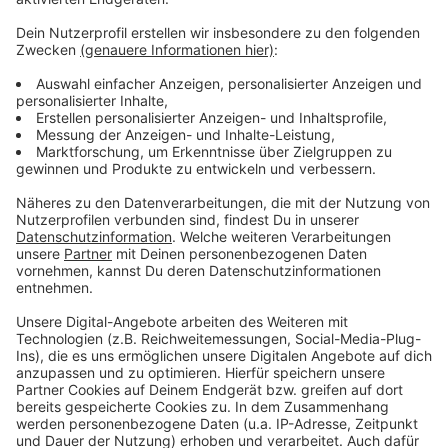
Mehr Infos und Links zum Thema:
Anzeige
Hier kann man online Karten reservieren
Museen durften schon früher öffnen
Auch das Asphalt Festival kann stattfinden
Inzidenzen bundesweit unter 50
Anzeige
Anzeige