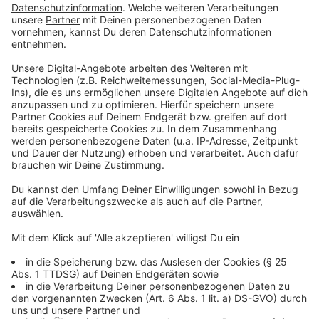
Die ebenfalls neu in den Bundestag einziehende Grüne
Sara Nanni sagt, dass sie "inhaltlich sehr gründliche"
Verhandlungen erwarte. Für sie persönlich sei wichtig,
dass sich in der Außenpolitik ein "Desaster" wie beim
Afghanistan-Abzug nicht wiederhole. Außerdem müsse
in der Klimapolitik der Weg des "1,5 Grad-Zieles"
beschritten werden:
Anzeige