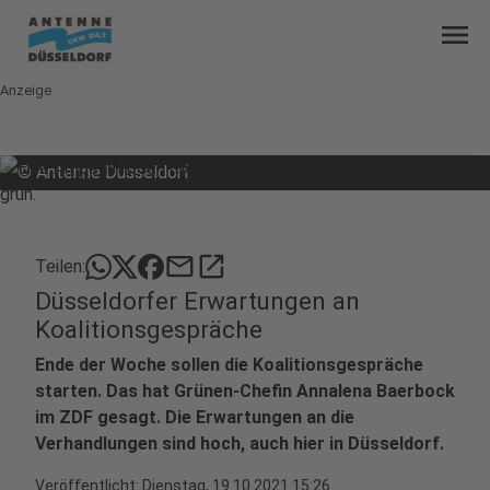
menu
Anzeige
©
Antenne Düsseldorf
mail
open_in_new
Teilen:
Düsseldorfer Erwartungen an
Koalitionsgespräche
Ende der Woche sollen die Koalitionsgespräche
starten. Das hat Grünen-Chefin Annalena Baerbock
im ZDF gesagt. Die Erwartungen an die
Verhandlungen sind hoch, auch hier in Düsseldorf.
Veröffentlicht:
Dienstag, 19.10.2021 15:26