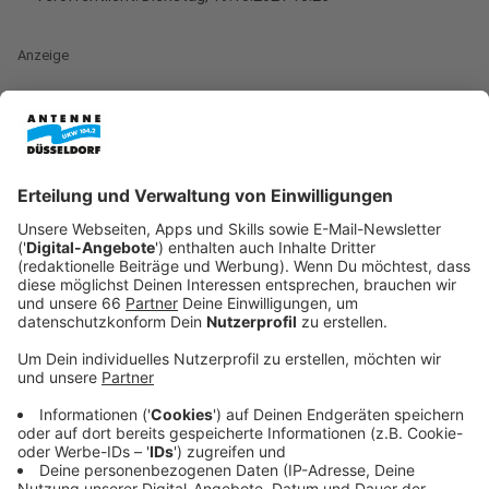
Anzeige
Die frisch in den Bundestag eingezogenen
Düsseldorfer SPD-Frau Zanda Martens ist gespannt,
welche guten Inhalte aus SPD-Sicht verhandelt
werden:
Anzeige