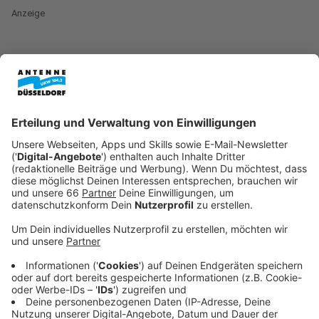
Anzeige
Der Düsseldorfer Bundestagsabgeordnete Thomas
Jarzombek sprach im Antenne Düsseldorf Interview
von einer komplizierten Lage.
Anzeige