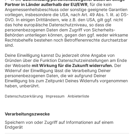
Der CDU-Fraktionschef im Stadtrat, Rolf Tups, rät der
Parteispitze ebenfalls, die Lage abzuwarten. Die
Sondierungsgespräche sind in dieser Woche gestartet,
zunächst treffen sich FDP und GRÜNE. Später sollen
dann auch Union und SPD dazu kommen
Anzeige
Weitere Infos und Links zum Thema:
Anzeige
Die Ergebnisse der Bundestagswahl in Düsseldorf
Düsseldorfer Stimmen nach der Bundestagswahl
Retter Deutschland - Unsere Polit-Comedy