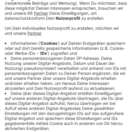
Anzeige
Auch die Düsseldorfer Agentur für Arbeit an der
Grafenberger Allee hat uns frische Zahlen vom
Arbeitsmarkt geliefert. Generell können wir sagen,
dass es in unserer Stadt weniger Arbeitslose und mehr
offenen Stellen gibt. Im Oktober tauchen 25.411
arbeitslos gemeldete Menschen in der Statistik auf.
921 weniger als im September und über 2.700 weniger
als im Oktober 2020.
Anzeige
Weitere Infos und Links zum Thema:
Anzeige