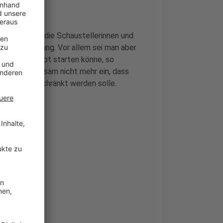
cht fest. Für die Schaustellerinnen und
Regel in Ordnung. Vor allem sei man aber
020 überhaupt starten könne, so
 sehe es langsam nicht mehr ein, dass
eiter eingeschränkt werden solle.
enlos