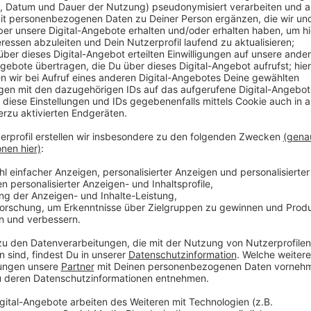
Anzeige
Wie genau das kontrolliert werden soll, steht noch ni
Schausteller, die die Hütten betreiben, geht die 2G-
froh, dass der Weihnachtsmarkt nach dem Verzicht 2
Sprecher Oliver Wilmering. Die Schausteller-Branche
wegen einiger Impfverweigerer die große Mehrheit w
Anzeige
Weitere Infos und Links zum Thema:
Anzeige
2G beim Weihnachtsmarkt 2021
Corona-Tests seit dem Wochenende wieder kost