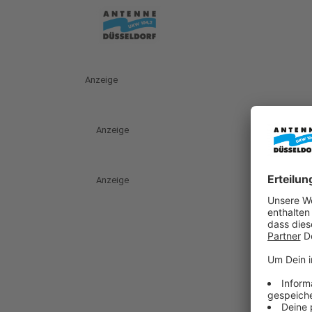
Anzeige
Anzeige
Anzeige