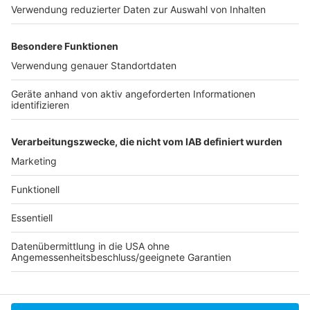
Nicole Schloemer und Holger Blomeier
"Weingarage" in Lohausen!
Vera Henco Schmucklabel "Nyyukin" in der
Carlstadt!
Gründer-Infos der Industrie- und Handelskammer
Düsseldorf!
Gründer- und Start-Up-Infos der Stadt Düsseldorf!
Anzeige
Anzeige