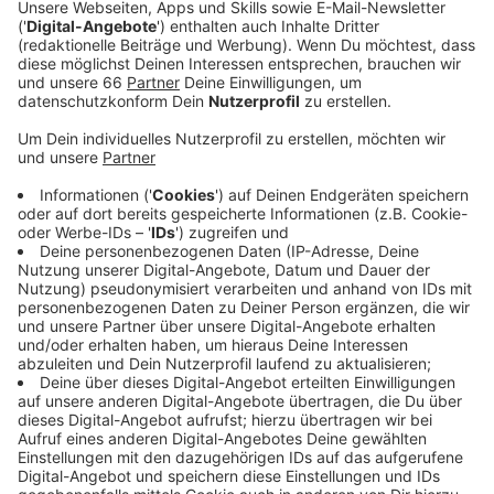
Arbeiten für das Wohnquartier beginnen. Von den
zuständigen Bezirkspolitikern haben wir nun
erfahren: Es könnte schneller gehen.
Veröffentlicht:
Freitag, 26.03.2021 05:37
Anzeige
Noch in diesem Jahr könnte der erste Spatenstich für
das neue Glasmacherviertel gemacht werden. 1.700
Wohnungen werden entstehen. In rund zehn Jahren
soll alles fertig sein. Die ersten Menschen werden
dort aber schon deutlich früher leben. Gebaut wird in
mehreren Abschnitten. Die nötigen Gutachten liegen
jetzt vor, beispielsweise vom Umweltamt. Auch der
Einzelhandel hat angesichts der neuen Geschäfte, die
auf dem ehemaligen Glashüttengelände entstehen
werden, keine Bedenken. Es sei vielmehr eine gute