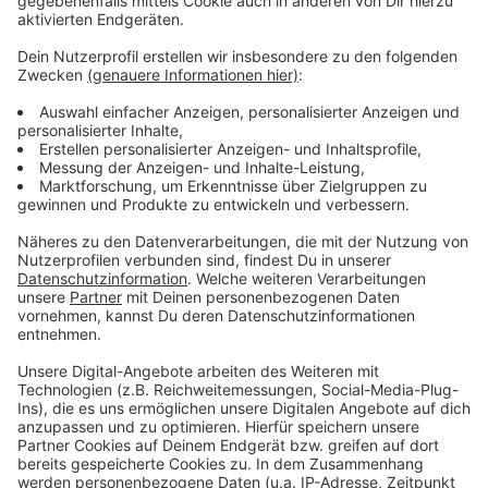
Ergänzung zur Heyestraße, heißt es.
Anzeige
Weitere Infos
Anzeige
Infos zum Glasmacherviertel
Unsere Meldung zur Diskussion rund um das
Glasmacherviertel
Antenne Düsseldorf hat auch immer wieder über die
Verzögerungen berichtet
Anzeige