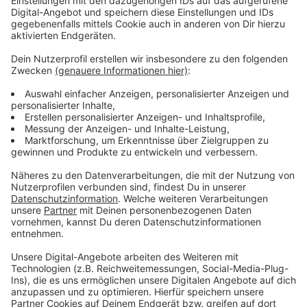
Anzeige
Mit Ordnungswidrigkeiten werden zum großen Teil
auch Verstöße im Straßenverkehr geahndet. Gisa M.
würde sich zudem wünschen, dass Bedürftige ein sehr
günstiges Monatsticket für den Nahverkehr beziehen
könnten.
Anzeige
Weitere Infos und Links zum Thema
Anzeige
Gisa wieder frei
Diskussion über Schwarzfahren als Straftat