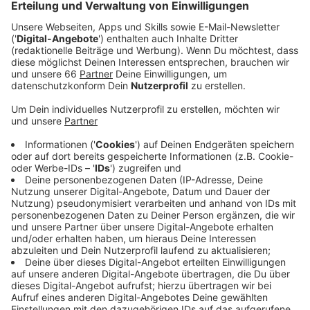
nicht ersichtlich ist, dass in der Mitte der
Einkaufsstraße ein Radweg angelegt wurde.
Veröffentlicht:
Montag, 15.11.2021 04:44
Anzeige
Bisher weisen nur Piktogramme auf dem Pflaster
darauf hin. Auch wenn die Stadt die Zahl dieser
Piktogramme Ende der vergangenen Woche noch
einmal erhöht hat, bleibt das Konfliktpotential dort
hoch. Vom Fahrradclub ADFC heißt es, der Radweg
solle besser markiert und möglichst farblich
abgesetzt werden. Einen klassischen roten Streifen
hatte die Stadt aber von Anfang an ausgeschlossen.
Das passe nicht zum Gesamtbild der Schadowstraße.
Thomas Görner von der Werbegemeinschaft
Schadowstraße plädiert für eine Anpassung der