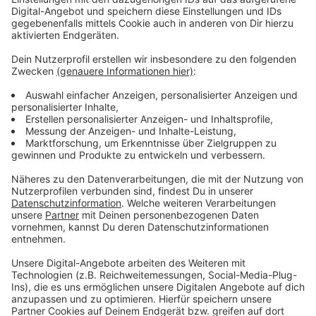
Nutzung. Statt Beschilderung setzt er auf eine
datenbasierte Lösung. Denn Zähler zeigen, dass die
meisten Fahrräder auf der Schadowstraße Montag bis
Freitag zwischen 8 und 10 Uhr unterwegs seien. Wenn
die Zahl der Passanten steige, also zwischen 11 bis 19
Uhr zum Beispiel, könne die Einkaufsstraße für den
Radverkehr geschlossen werden.
Anzeige
Weitere Infos und Links zum Thema:
Anzeige
Bauarbeiten auf der Schadowstraße beendet
Stadt erklärt Arbeiten auf Schadowstraße für
abgeschlossen