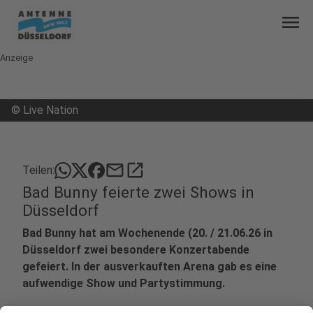
menu
Anzeige
©
Live Nation
mail
open_in_new
Teilen:
Bad Bunny feierte zwei Shows in
Düsseldorf
Bad Bunny hat am Wochenende (20. / 21.06.26 in
Düsseldorf zwei besondere Konzertabende
gefeiert. In der ausverkauften Arena gab es eine
aufwendige Show und Partystimmung.
Veröffentlicht:
Montag, 22.06.2026 06:37