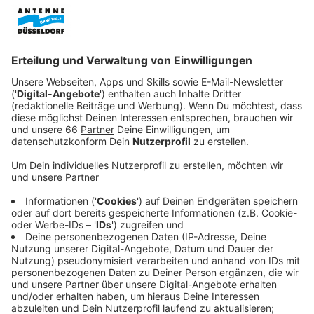
Anzeige
Weltstar
Bad Bunny
hat am Wochenende in Düsseldorf
für zwei besondere Konzertabende gesorgt. Der
puerto-ricanische Sänger ist am Samstag und Sonntag
in der ausverkauften Arena in Stockum aufgetreten.
Gemeinsam mit zehntausenden Fans feierte er mehr
als zweieinhalb Stunden lang eine große Party.
Anzeige
Aufwendige Show in ausverkaufter Arena
Anzeige