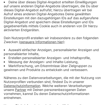
Bad Bunny präsentierte eine aufwendige Show mit
zwei Bühnen, Pyrotechnik, Laser und viel Licht. Er
bedankte sich mehrfach beim Publikum für die
ausgelassene Stimmung in Düsseldorf.
Anzeige
Toten Hosen-Konzerte rücken näher
Anzeige
Der
Konzertsommer
geht in Düsseldorf am Freitag mit
einem Arena-Konzert des belarussischen Sängers Max
Korzh weiter. In knapp zwei Wochen gibt es dann zwei
ausverkaufte Konzerte der Toten Hosen in der Arena.
Anzeige