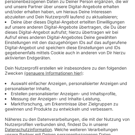
Konzertbeginn ist um 19 Uhr. Die Veranstalter
empfehlen, mit dem ÖPNV anzureisen. Wer mit dem
Auto fahren möchte, kann auf den Parkplätzen P1 und
P2 parken.
Anzeige
Verlosung von Konzerttickets
Anzeige
Rund um die Auftritte sind in der Stadt mehrere
Events geplant. Am
Stadtstrand
am Tonhallenufer
gibt es am Samstag und Sonntag zum Beispiel ein
besonderes Programm mit lateinamerikanischer Musik
und lateinamerikanischem Essen. Nach Angaben der
Betreiber werden dort auch Konzerttickets verlost.