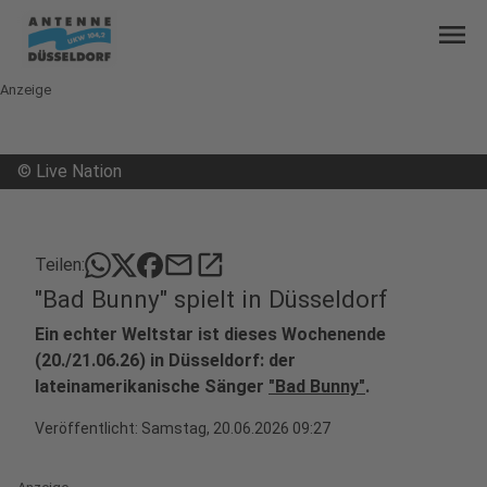
menu
Anzeige
©
Live Nation
mail
open_in_new
Teilen:
"Bad Bunny" spielt in Düsseldorf
Ein echter Weltstar ist dieses Wochenende
(20./21.06.26) in Düsseldorf: der
lateinamerikanische Sänger
"Bad Bunny"
.
Veröffentlicht:
Samstag, 20.06.2026 09:27