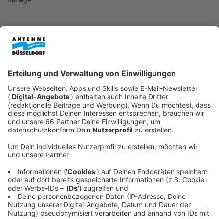
Anzeige
Er spielt am Samstag und am Sonntag zwei
ausverkaufte Konzerte in der Arena in Stockum. Die
beiden Konzerte in Düsseldorf sind seine einzigen
Deutschlandkonzerte. Bad Bunny ist einer der
meistgestreamten Musiker überhaupt und ein
absoluter Weltstar. In diesem Jahr ist er bei der Super
Bowl-Halbzeitshow aufgetreten.
Anzeige
Anreise am besten mit dem ÖPNV
Anzeige
Die Arena öffnet an beiden Tagen jeweils um 17 Uhr.