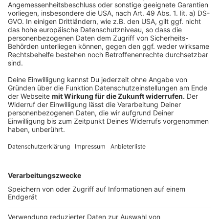
Mehr Infos zu den Bad Bunny-Konzerten
Die Bad Bunny-Party in den Rudas Studios
Hier informiert das Sol Y Luna
Anzeige
Folge uns für mehr News & Updates:
Anzeige
Instagram
|
Facebook
|
WhatsApp-Kanal
Anzeige