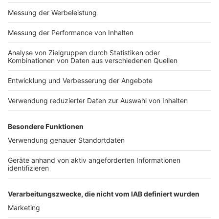
S
o haben wir schonmal über das Konzertjahr berichtet
One Republic kommt nach Düsseldorf
Hier gibt es die Chance auf Toten Hosen-Karten im
legalen Ticketweiterverkauf
Anzeige
Folge uns für mehr News & Updates:
Anzeige
Instagram
|
Facebook
|
WhatsApp-Kanal
Anzeige