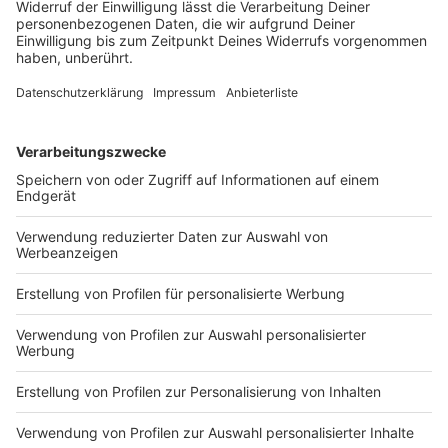
Anzeige
Die Konzerte im Open Air Park in der
Übersicht:
Anzeige
10.07. System of A Down
18.07 One Republic
19.07. Pitbull
Anzeige