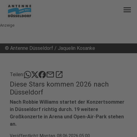
menu
Anzeige
©
Antenne Düsseldorf / Jaquelin Kosanke
mail
open_in_new
Teilen:
Diese Stars kommen 2026 nach
Düsseldorf
Nach Robbie Williams startet der Konzertsommer
in Düsseldorf richtig durch. 19 weitere
Großkonzerte in Arena und Open-Air-Park stehen
an.
Veröffentlicht:
Montag, 08.06.2026 05:00