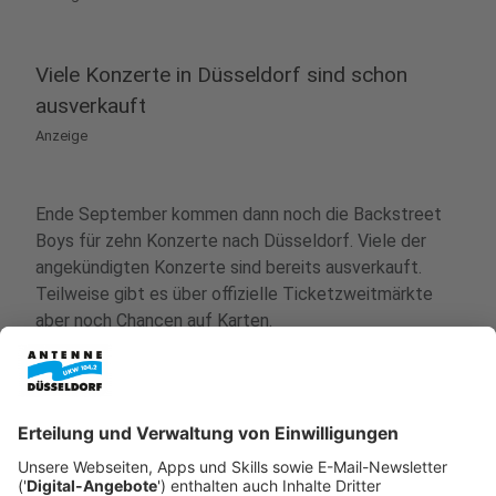
Viele Konzerte in Düsseldorf sind schon
ausverkauft
Anzeige
Ende September kommen dann noch die Backstreet
Boys für zehn Konzerte nach Düsseldorf. Viele der
angekündigten Konzerte sind bereits ausverkauft.
Teilweise gibt es über offizielle Ticketzweitmärkte
aber noch Chancen auf Karten.
Anzeige
Mehr Infos und Links zu dem Thema:
Anzeige