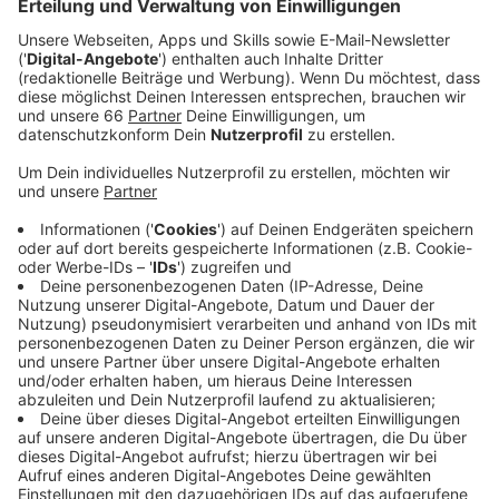
Auf den beiden Fassaden der dortigen
Uniq Towers
werden die Spielstände der jeweiligen Partien live
angezeigt.
Anzeige
Ergebnisse werden in Echtzeit projiziert
Anzeige
Auf den bis zu 71 Meter hohen Türmen an der
Kaistraße werden die Ergebnisse der laufenden WM-
Spiele in Echtzeit projiziert. Die Anzeige soll zum
Beispiel von der Rheinkniebrücke aus erkennbar sein.
Das Eröffnungsspiel der WM zwischen Mexiko und
Südafrika startet heute Abend um 21 Uhr.