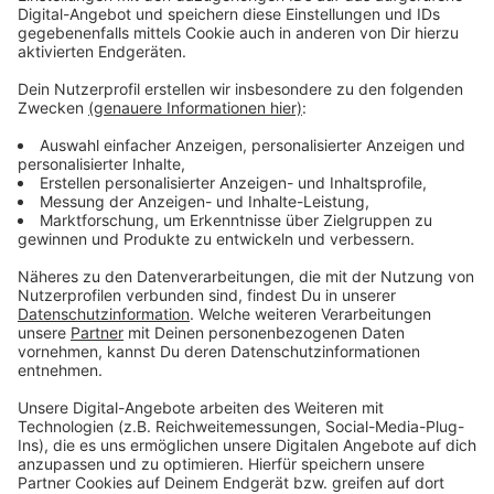
Anzeige
Weitere Infos und Links zum Thema:
Anzeige
Die WM 2026:
Geschichte des Medienhafens:
Public Viewings zur WM:
Anzeige
Folge uns für mehr News & Updates:
Anzeige