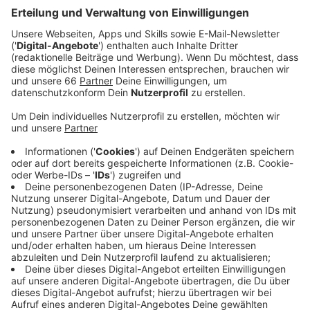
bestätigt. Bis auf wenige Bus- und Bahnlinien tut
sich nichts.
Veröffentlicht:
Mittwoch, 01.03.2023 04:47
Anzeige
Auch auf einige Eltern kommen morgen (2. März 2023)
wieder Herausforderungen zu: Am Donnerstag werden
noch einmal die städtischen Kitas bestreikt. Das gilt
auch für die Stadtverwaltung. Daher müssen wir uns
morgen nochmals auf Einschränkungen bei städtischen
Dienstleistungen einstellen. Die Gewerkschaft ver.di
will vor der nächsten Verhandlungsrunde noch einmal
Druck auf die Arbeitgeber machen. Deren Angebot
liegt weit unter den Forderungen von ver.di. Die
Gewerkschaft fordert für die Mitarbeitenden im
öffentlichen Dienst 10,5 Prozent mehr Geld,