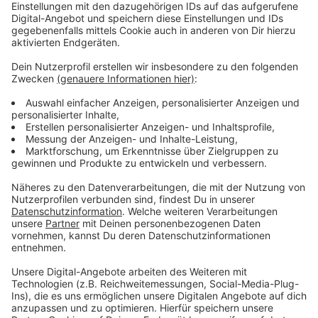
mindestens aber 500 Euro. Ende des Monats wird in
Potsdam weiter verhandelt.
Anzeige
Weitere Infos und Links zum Thema:
Anzeige
Antenne Düsseldorf: Streiks bei der Rheinbahn,
den Kitas und der Müllabfuhr
Der Warnstreik bei städtischen Angeboten
Auch der Wildpark bleibt heute geschlossen
Was geht und was geht nicht bei der Rheinbahn?
Die Notfallplanung der Stadt zum angekündigten